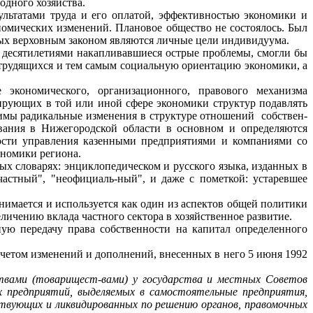
одного хозяйства.
ультатами труда и его оплатой, эффективностью экономики и
номических изменений. Плановое общество не состоялось. Был
орых верховным законом являются личные цели индивидуума.
 десятилетиями накапливавшиеся острые проблемы, смогли бы
 трудящихся и тем самым социальную ориентацию экономики, а
 экономического, организационного, правового механизма
рующих в той или иной сфере экономики структур подавлять
имы радикальные изменения в структуре отношений
собствен­
ования в Нижегород­ской области в основном и определяются
ости управления казенными предприятиями и компаниями со
ономики региона.
ых словарях: энциклопедическом и русского языка, изданных в
частный", "неофициаль-ный", и даже с пометкой: устаревшее
нимается и используется как один из аспектов общей политики
личению вклада частного сектора в хозяйственное развитие.
ную передачу права собственности на капитал определенного
четом изме­нений и дополнений, внесенных в него 5 июня 1992
твами (товарищест-вами) у государства и местных Советов
х предприятий, выделяемых в самостоятельные предприятия,
ствующих и ликвидированных по решению органов, правомочных