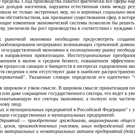
 пределы. Спад производства охватил фактически все сферы нар
х доходов населения, нарушена естественная связь между рез
вала не только экстренных мер, но и коренных социально-эко
ким обстоятельством, как признание существования сфер, в кот
ющие изме­нения экономической системы позволили бы решить
ву, увеличили бы рост произ­водства в соответствии с нуждами
к рыночной экономике необходимо предусмотреть создание
 разблокирования непрерывно возникаю­щих стремлений домини
, огосударствленной экономики к полноценному рынку необход
. в направ­лении приватизации. Институциональные преобраз
ложением в малом и среднем бизнесе, повышением эффективн
м процессов санации и банкротств в интересах оздоров­ления эк
я сведе­ния о нем отсутствуют даже в наиболее распространенн
приватный". Указан­ные словари определили его идентично "
 в широ­ком и узком смысле. В широком смысле приватизация по
или даже сокращение государственного сектора, что ведет к уве
 охватываю­щую все сектора экономики, а полную или частич
ному лицу.
нных и муниципальных предприятий в Российской Федерации" с у
изации государст­венных и муниципальных предприятий.
едприятий — приобретение гражданами, акционерными общес
 цехов, производственных участков, иных подразделений эти
угих материальных и нематериальных активов предприятий (дей­