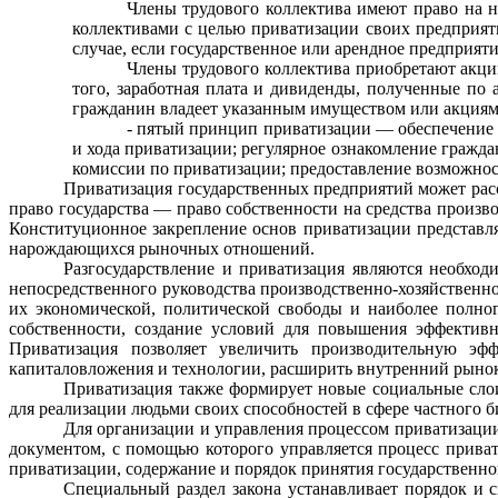
Члены трудового коллектива имеют право на н
коллективами с целью привати­зации своих предприя
случае, если государственное или арендное пред­прият
Члены трудового коллектива приобретают акци
того, заработная плата и дивиденды, полученные по 
гражда­нин владеет указанным имуществом или акциям
- пятый принцип приватизации — обеспечение 
и хода приватизации; регуляр­ное ознакомление гражд
комиссии по приватизации; предоставление возможност
Приватизация государственных предприятий может рассм
право государства — право собственности на средства произ
Конституционное закрепление основ приватизации представл
нарождающихся рыночных отношений.
Разгосударствление и приватизация являются необхо
непосредственного руководства производственно-хозяйственн
их экономической, политической свобо­ды и наиболее полног
собственности, создание условий для повышения эффективн
Приватизация позволяет увеличить производительную эфф
капиталовложения и технологии, расширить внутренний рыно
Приватизация также формирует новые социальные слои
для реализации людьми своих способностей в сфере частного б
Для организации и управления процессом приватизаци
документом, с помощью которого управляется процесс приват
приватизации, содержание и порядок принятия государственн
Специальный раздел закона устанавливает порядок и 