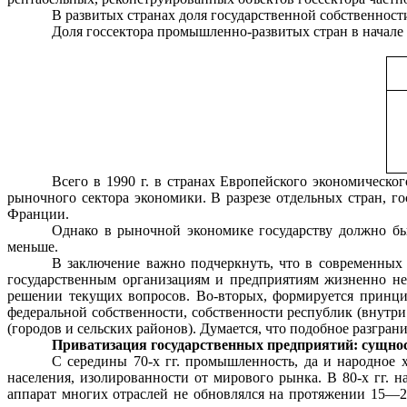
В развитых странах доля государственной собственности
Доля госсектора промышленно-развитых стран в начале 
Всего в 1990 г. в странах Европейского экономическо
рыночного сек­тора экономики. В разрезе отдельных стран,
Франции.
Однако в рыночной экономике государству должно бы
меньше.
В заключение важно подчеркнуть, что в современных 
государственным орга­низациям и предприятиям жизненно нео
решении текущих вопросов. Во-вторых, формируется принципи
федеральной собственности, собственности республик (внутри 
(городов и сельских районов). Думается, что подобное разгран
Приватизация государственных предприятий: сущно
С середины 70-х гг. промышленность, да и народное х
населения, изоли­рованности от мирового рынка. В 80-х гг. 
аппарат многих отраслей не обновлялся на протяжении 15—25