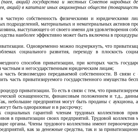
 (паев, акций) государства и местных Советов народных 
в, акций) в капитале иных акционерных обществ (товариществ)
в частную собственность физическими и юридическими ли
ых подразделений, материальных и нема­териальных активов пре
хозяина, выступающего от своего имени для удовлетво­рения соб
изводства наиболее эффективно может быть включена в процедуры
иватизации. Одновременно можно подчеркнуть, что приватизац
облемах социального развития, переходу в плоскость соци
змездного способов приватизации, при которых часть государ
тся частным и негосударственным юриди­ческим лицам;
а часть безвозмездно передаваемой собственности. В связи с
ить часть приватизируемого государственного имущества бесп
роцедур прива­тизации. То есть в связи с тем, что приватизиру
ической оснащенности, финан­совым положением и т.д., данны
ак, небольшие предприятия могут быть проданы с аукциона, 
огут быть одноразовые и в рассрочку;
х социальных гаран­тий членам трудовых коллективов прив
ивов в приватизации своих предприятий. Трудовой коллектив 
щие органы. Члены трудового коллектива имеют первоочередн
редприятий, как за денежные средства, так и за приватизаци