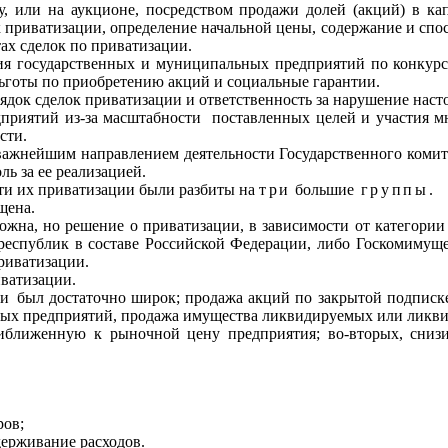
су, или на аукционе, посредством продажи долей (акций) в ка
 к приватизации, определение начальной цены, содержание и сп
тах сделок по приватизации.
я государ­ственных и муниципальных предприятий по конкурс
ьготы по приобретению акций и социальные гарантии.
док сделок приватизации и ответственность за нарушение насто
приятий из-за масштабности
поставленных целей и участия м
сти.
важнейшим направлением деятельности Государственного коми
ь за ее реализацией.
ти их приватизации были разбиты на
три
большие
группы
.
щена.
ожна, но решение о приватизации, в зависимости от категории
еспублик в составе Рос­сийской Федерации, либо Госкомимуще
риватизации.
иватизации.
ии
был достаточно широк; продажа акций по закрытой подписке
дных предприятий, продажа имущества ликвидируемых или ликв
риближенную к рыночной цену предприятия; во-вторых, снизит
ров;
держи­вание расходов.