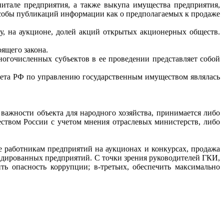
питале предприятия, а также выкупа имущества предприятия,
особы публикаций информации как о предпола­гаемых к продаже
у, на аукционе, долей акций открытых акционерных обществ.
ящего закона.
ногочисленных субъектов в ее проведении представляет собой
тета РФ по управлению государственным имуществом являлась
 важности объекта для народного хозяйства, принимается либо
ством России с учетом мнения отраслевых министерств, либо
 работникам предприятий на аукционах и конкурсах, продажа
идированных предприятий. С точки зрения руководителей ГКИ,
ь опасность коррупции; в-третьих, обеспечить максимально