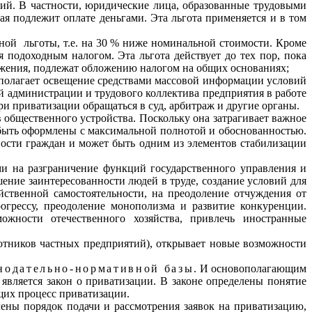
ий. В частности, юриди­ческие лица, образованные трудовыми
ая подлежит оплате деньгами. Эта льгота приме­няется и в том
нной
льготы, т.е. на 30 % ниже номинальной стоимости. Кроме
 подоходным налогом. Эта льгота действует до тех пор, пока
жения, подлежат обложе­нию налогом на общих основаниях;
полагает освещение сред­ствами массовой информации условий
ей администрации и трудового коллектива предприятия в работе
и приватизации обращаться в суд, арбитраж и другие органы.
 общественного устройства. Поскольку она затрагивает важное
 быть оформлены с максимальной полнотой и обоснованностью.
ости граждан и может быть одним из элементов стабилизации
 на разграни­чение функций государственного управления и
ние заинтересованности людей в труде, создание условий для
яйственной самостоятельности, на преодоление отчуждения от
огрессу, преодоление монополизма и развитие конкуренции.
ожности отечественного хозяйства, привлечь иностранные
ботников частных предприятий), открывает новые возможности
нодательно-норма­тивной базы
. И основополагающим
является закон о приватизации. В законе определены понятие
щих процесс приватизации.
ены порядок подачи и рассмотрения заявок на приватизацию,