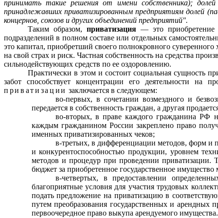
прини­мать такие решения от имени собственника); долей
принадлежавших приватизирован­ным предприятиям долей (пае
концернов, союзов и других объединений предприятий".
Таким образом,
приватизация
— это приобретение 
подразделений в полном составе или отдельных самостоятельн
это капитал, приобретший своего полнокровного суверенного 
на свой страх и риск. Частная собственность на средства про
сильнодействующих средств по ее оздоровлению.
Практически в этом и состоит социальная сущность пр
забот способствует концентрации его деятельности на пр
приватизации
заключается в следующем:
во-первых, в сочетании возмездного и безво
передается в собственность граждан, а другая продае
во-вторых, в праве каждого гражданина РФ н
каждым гражданином России за­креплено право получ
именных приватизированных чеков;
в-третьих, в дифференциации методов, форм и п
и конкуренто­способностью продукции, уровнем техн
методов и процедур при проведении приватизации. Т
бюджет за приобретенное государственное имущество м
в-четвертых, в предоставлении определенны
благоприятные условия для участия трудовых коллект
подать предложение на приватизацию в соответствую
путем преобразования госу­дарственных и арендных п
первоочередное право выкупа арендуемого имуще­ства.