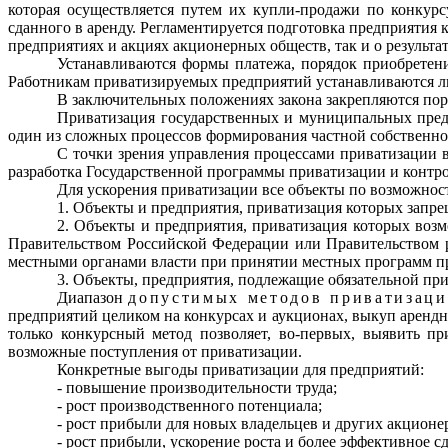
которая осуществ­ляется путем их купли-продажи по конкур
сданного в аренду. Регламентируется подготовка предприятия
предприятиях и акциях акционерных обществ, так и о результа
Устанавливаются формы платежа, порядок приобретени
Работникам приватизи­руемых предприятий устанавливаются л
В заключительных положениях закона закрепляются поря
Приватизация государственных и муниципальных пред
один из сложных процессов формирования частной собственно
С точки зрения управления процессами приватизации 
разработка Госу­дарственной программы приватизации и контрол
Для ускорения приватизации все объекты по возможнос
1. Объекты и предприятия, приватизация которых запре
2. Объекты и предприятия, приватизация которых возм
Правительством Российской Федерации или Правительством р
местными органами власти при приня­тии местных программ п
3. Объекты, предприятия, подлежащие обязательной пр
Диапазон
допустимых методов приватизац
предприятий целиком на конкур­сах и аукционах, выкуп арен
только конкурсный метод позволяет, во-первых, выявить п
возможные поступления от приватизации.
Конкретные выгоды приватизации для предприятий:
- повышение производительности труда;
- рост производственного потенциала;
- рост прибыли для новых владельцев и других акционе
- рост прибыли, ускорение роста и более эффективное с