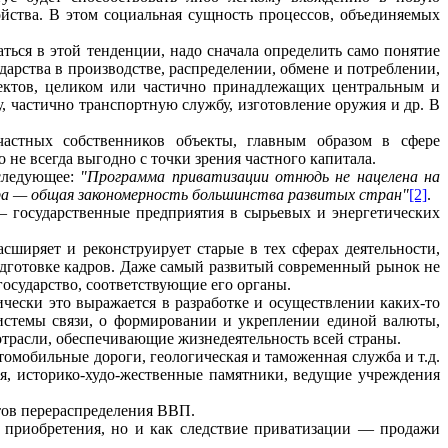
ойства. В этом социальная сущность процессов, объединяемых
ься в этой тен­денции, надо сначала определить само понятие
дарства в производстве, распределении, обмене и потреблении,
ектов, целиком или частично принадле­жащих центральным и
, частично транспортную службу, изготовление оружия и др. В
частных собственников объекты, главным образом в сфере
е всегда выгодно с точки зрения частного капитала.
 следующее:
"Программа приватизации отнюдь не нацелена на
тора — общая закономерность большинства развитых стран"
[2]
.
— государствен­ные предприятия в сырьевых и энергетических
асширяет и реконструирует старые в тех сферах деятельности,
подготовке кадров. Даже самый развитый современный рынок не
государство, соответствующие его органы.
чески это выражается в разработке и осуществлении каких-то
истемы связи, о формирова­нии и укреплении единой валюты,
трасли, обеспечивающие жизнедеятель­ность всей страны.
омобильные дороги, геологическая и таможенная служба и т.д.
, историко-худо-жественные памятники, ведущие учреждения
тов перера­спределения ВВП.
и приобре­тения, но и как следствие приватизации — продажи