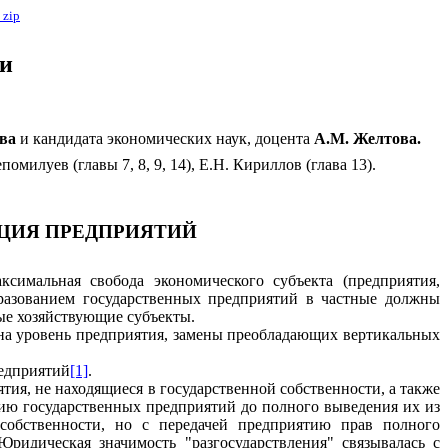
в
zip
ки
ова
и кандидата экономических наук, доцента
А.М. Желтова.
епомилуев 
(главы 7, 8, 9, 14), 
Е.Н. Кириллов 
(глава 13).
ЦИЯ ПРЕДП
РИЯТИ
Й
акси
м
альная свобода экономического субъекта (предприятия,
ра
з
ованием государственных предприятий в частные должны
ьные хозяйствующие
субъ
е
кты.
на уровень предприятия,
замены
преобладающих
вертикальных
редприятий
[1]
.
тия, не нахо
дящиеся в государственной собственности, а также
нию государственных предприятий до полного выведения их и
з
 собственности, но с передачей предприятию прав полного
ридическая значимость "разгосу­дарствления" связывалась с