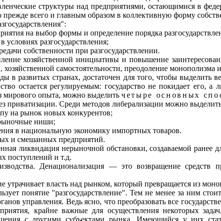
вленческие структуры над предприятиями, остающимися в федер
 прежде всего и главным образом в коллективную форму собств
згосу­дарствления":
риятия на выбор формы и определение порядка разгосударствле
в условиях разгосударствления;
ередачи собственности при разгосударствлении.
иление хозяйственной инициативы и повышение заинтересованн
, хозяйственной самостоя­тельности, преодоление монополизма 
ы в раз­витых странах, достаточен для того, чтобы выделить в
тво остается регулируе­мым: государство не покидает его, а 
з мирового опыта, можно выделить
четыре основных спо
без приватизации. Среди методов либерализации можно выделить
упу на рынок новых конкурентов;
 рыночные ниши;
ения в национальную экономику импортных товаров.
ных и смешанных предприятий.
енная ликвидация нерыночной обстановки, создавае­мой ранее д
х поступлений и т.д.
оизводства. Денационализация — это возвращение средств п
е утрачи
вает власть над рынком, который превращается из мон
льзует понятие "разгосударствление". Тем не менее за ним ст
нов управления. Ведь ясно, что преобразовать все государстве
едприятия, крайне важные для осуществления некоторых задач
ошения с другими субъектами рынка. Имеющийся у них ста