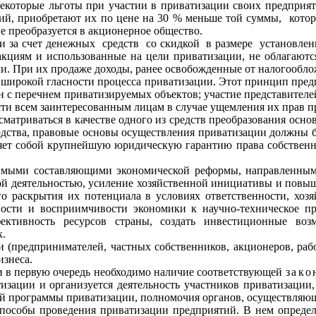
екоторые льготы при участии в приватизации своих предприят
тий, приобретают их по цене на 30 % меньше той суммы,
котор
ие преобразуется в акционерное общество.
и за счет денежных
средств
со скидкой
в размере
установле
акциям и использованные на цели приватизации, не облагаются
и. При их продаже доходы, ранее освобожденные от налогообло
широкой гласности процесса приватизации. Этот принцип пред
ан с перечнем приватизируемых объектов; участие представител
и всем заинтересованным лицам в случае ущемления их прав пр
атриваться в качестве одного из средств преобразования основ
водства, правовые основы осуществления приватизации должны
яет собой крупнейшую юридическую гарантию права собственн
димыми составляющими экономической реформы, направленными
ой деятельностью, усиление хозяйственной инициативы и повыше
о раскрытия их потенциала в условиях ответ­ственности, хоз
ости и восприимчивости экономики к научно-техническое пр
ективность ресурсов страны, создать инвестиционные возм
к.
 (предпри­нимателей, частных собственников, акционеров, ра
изнеса.
и в первую очередь необходимо наличие соответствующей
зако
изации и организуется деятельность участников приватизации, 
ой программы приватизации, полномочия органов, осуществляю
способы проведения приватизации предприятий. В нем определ