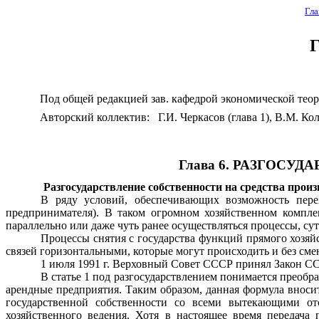
Гла
Г
Под общей редакцией зав. кафедрой экономической тео
Авторский коллектив: 
Г.И. Черкасов 
(глава 1), 
В.М. Кол
Глава 6. РАЗ
ГОСУ
ДА
Разгосударствление собственности на средства прои
В ряду условий, обеспечивающих возможность пере
предпринимателя). В
тако
м огромном хо
з
яйственном компле
параллельно или даже чуть ранее осуществляться процессы, с
Процессы снятия с государства функций пря
м
ого хо
з
яй
связей горизонтальными, которые могут происходить и без см
1 июля 1991 г. Верховный Совет СССР принял Закон СС
В статье 1 под разгосударствлением понимается преобр
арендные пред
приятия. Таким образом, данная формула вноси
государственной собствен­ности со всеми вытекающими от
хозяйственного ведения. Хотя в настоящее время передача 