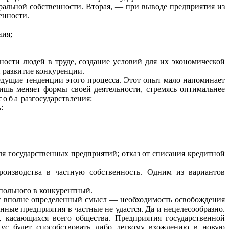
альной собственности. Вторая, — при выводе предприятия из
енности.
ния;
ости людей в труде, создание условий для их экономической
и развитие конкуренции.
едущие тен­денции этого процесса. Этот опыт мало напоминает
лишь меняет формы своей дея­тельности, стремясь оптимальнее
соба
разгосударствления:
:
ля государственных предприятий; отказ от списания кредитной
роизводства в частную собственность. Одним из вариантов
опольного в конкурентный.
оит вполне определенный смысл — необходимость освобождения
нные предприятия в частные не удастся. Да и нецелесообразно.
, касающихся всего общества. Предприятия государственной
тус будет способствовать либо легкому вхождению в новую