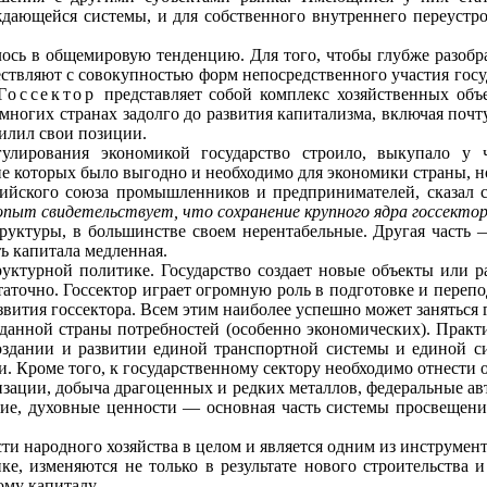
даю­щейся системы, и для собственного внутреннего переустр
ось в общемировую тенденцию. Для того, чтобы глубже разобрат
ствляют с совокупно­стью форм непосредственного участия госу
Госсектор
представляет собой комплекс хозяйственных объ
многих странах задолго до развития капитализма, включая почту
силил свои позиции.
гулирования экономикой государство строило, выкупало у 
которых было выгодно и необходимо для экономики страны, но н
сийского союза промышленников и предпринимателей, сказал
 опыт свидетельствует, что сохране­ние крупного ядра госсек
руктуры, в большинстве своем нерентабельные. Другая часть 
ть капитала медленная.
руктурной политике. Государство создает новые объекты или р
статочно. Госсектор играет огромную роль в подготовке и пере
вития госсектора. Всем этим наиболее успешно может заняться 
данной страны потребностей (особенно экономических). Практи
создании и развитии единой транспортной системы и единой с
 Кроме того, к государственному сектору необходимо отнести о
зации, добыча драгоценных и редких металлов, федеральные авт
ие, духовные ценности — основная часть системы просвещения
и народ­ного хозяйства в целом и является одним из инструмен
ке, изменяются не только в результате нового строительства 
ому капиталу.