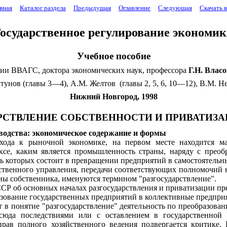
вная
Каталог раздела
Предыдущая
Оглавление
Следующая
Скачать 
осударственное регулирование экономи
Учебное пособие
рии ВВАГС, доктора экономических наук, профессора
Г.Н. Влас
тунов 
(главы 3—4), 
А.М. Желтов
(главы 2, 5, 6, 10—12), 
В.М. Н
Нижний Новгород, 1998
РСТВЛЕНИЕ
СОБСТВЕННОСТИ И
ПРИВАТИЗ
А
зводства: экономическое содержание и формы
хода к рыноч­ной экономике, на первом м
есте
находится
м
ксе, каким является промышленность страны, наряду с преоб
уть которых состоит в превращении предприятий в само­стоятел
ственного управления, передачи соответствующих полномочий 
ены собственника, именуются термином "разгосударствление"
.
СР об основных началах разгосударствления и приватизации п
азование государственных предприятий в коллективные предприя
т в понятие
"
разго­сударствление" деятел
ь
н
о
сть по преобразова
сюда последствиями или с оставле­нием в государственной
прав полного хозяйственного ведения подвергается критике. Ю