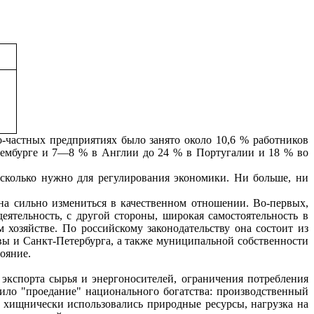
о-частных предприятиях было занято около 10,6 % работников
ксембурге и 7—8 % в Англии до 24 % в Португалии и 18 % во
 сколько нужно для регулирования экономики. Ни больше, ни
на сильно изме­ниться в качественном отношении. Во-первых,
еятельность, с другой стороны, широкая самостоятельность в
 хозяйстве. По российскому законодательству она состоит из
вы и Санкт-Петербурга, а также муниципальной собственности
тояние.
 экспорта сырья и энергоносителей, ограничения потребления
одило "проедание" национального богатства: производственный
, хищнически использовались природные ресурсы, нагрузка на