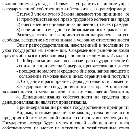
выполнением двух задач. Первая — устранить излишние упра
государственной собственности обеспечить его трансформацию
Статья 3 упомянутого Закона называет три принципа "ра
1) преимущественное право трудового коллектива предп
2) обеспечение социальной защищенности всех граждан 
3) сочетание возмездного и безвозмездного характера п
Разгосударствление и приватизация направлены на ус
свободы, раскрытие их потенциала в условиях ответственности
Опыт разгосударствления, накопленный в последние год
уход государства из экономики. Современное рыночное хозяйс
приспособиться к требованиям рыночной экономики. Исходя и
1. Либерализация рынков означает разгосударствление 
- снижение или отмена барьеров, препятствующих дост
- поощрение малого и среднего бизнеса, заполняющего
- ослабление таможенных и иных ограничений поступл
2. Создание и расширение сферы деятельности совмест
3. Оздоровление государственного сектора. Это постеп
задолженности, отмена налоговых льгот, сокращение бюд­жетны
4. Денационализация собственности на средства пр
денационализации является приватизация.
При либерализации рынков государственное предприяти
Видимо, поэтому российское законодательство не испо
предприятий от чрезмерной опеки со стороны вышестоящих орга
Государство всегда будет иметь в своей собственности пр
собственности не могут не вступать в хозяйственные отн