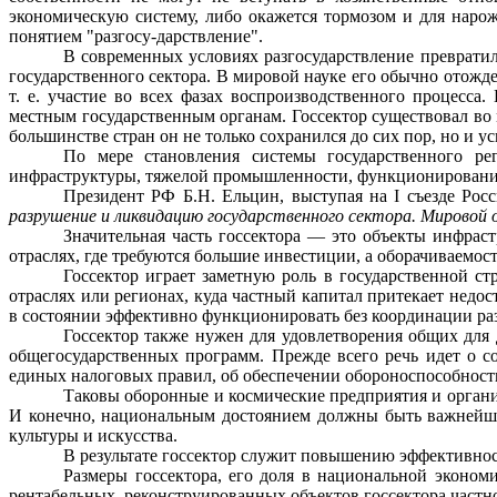
экономическую систему, либо окажется тормозом и для нарож
понятием "разгосу-дарствление".
В современных условиях разгосударствление превратил
государственного сектора. В мировой науке его обычно отожде
т. е. участие во всех фазах воспроизводственного процесса.
местным государственным органам. Госсектор существовал во 
большинстве стран он не только сохранился до сих пор, но и у
По мере становления системы государственного ре
инфраструктуры, тяжелой промыш­ленности, функционирование 
Президент РФ Б.Н. Ельцин, выступая на
I
съезде Рос
разрушение и ликвидацию госу­дарственного сектора. Мировой
Значительная часть госсектора — это объекты инфраст
отраслях, где тре­буются большие инвестиции, а оборачиваемос
Госсектор играет заметную роль в государственной ст
отраслях или регионах, куда частный капитал притекает недо
в состоянии эффективно функ­ционировать без координации раз
Госсектор также нужен для удовлетворения общих для 
общегосударст­венных программ. Прежде всего речь идет о 
единых налоговых правил, об обеспечении обороноспособности.
Таковы оборонные и космические предприятия и органи
И конечно, на­циональным достоянием должны быть важнейш
культуры и искусства.
В результате госсектор служит повы
ш
ению эффективност
Размеры госсектора, его доля в национальной экономи
рентабельных, реконструированных объектов госсектора частн