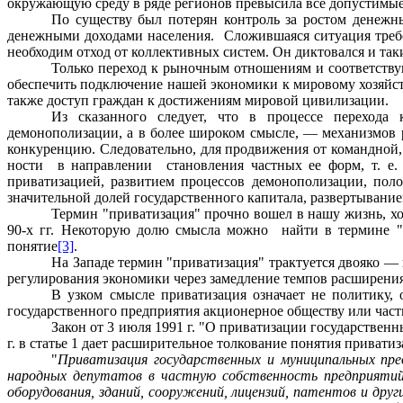
окружающую среду в ряде регионов превысила все допус­тимые
По существу был потерян контроль за ростом денежны
денежными доходами населения.
Сложившаяся ситуация требо
необходим отход от коллективных систем. Он диктовался и та
Только переход к рыночным отношениям и соответству
обеспечить подключение нашей экономики к мировому хозяйст
также доступ граждан к достижениям мировой цивилизации.
Из сказанного следует, что в процессе перехода 
демонополизации, а в более широком смысле, — механизмов
конкуренцию. Следовательно, для продвижения от командной
ности
в направлении
становления частных ее форм, т. е
приватизацией, развитием процессов демонополизации, по
значительной долей государственного капитала, раз­вертывание
Термин "приватизация" прочно вошел в нашу жизнь, хот
90-х гг. Некоторую долю смысла можно
найти в термине "
понятие
[3]
.
На Западе термин "приватизация" трактуется двояко —
регулирования экономики через замедление темпов расширения 
В узком смысле приватизация означает не политику,
государственного пред­приятия акционерное обществу или част
Закон от 3 июля 1991 г. "О приватизации государстве
г. в статье 1 дает расширительное толкование понятия приват
"
Приватизация государственных и муниципальных пр
народных депутатов в частную собственность предприятий,
оборудования, зданий, сооружений, лицензий, патентов и др