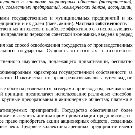
депутатов в капитале акционерных обществ (товариществ);
, совместных предприятий, коммерческих банков, ассоциаций,
цами государственных и муниципальных предприятий и их
дприятий и их долей (паев, акций).
Частная собственность
—
ственных интересов и наиболее эффективно его использую­щего
 выправления перекосов советской экономики, введена в разряд
ия как способ освобождения государства от производственных
ального государства. Сущность
основных принципов
ственного имущества, под­лежащего приватизации, бесплатно
 общенародным характером государственной собственности за
латно. Практически это право реализовывалось путем выдачи
емые объекты различаются размерами производства, значимостью
й принцип предполагает использо­вание различных способов,
а крупные преобразованы в акционерные общества; платежи в
атизируемых предприятий. Государство обеспечивает более
может выступить инициатором приватизации предприятия, т.е.
ое право приобретать акции акционерных обществ, созданных
онные чеки. Трудовые коллективы арендных предприятий имеют