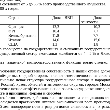
 со­ставляет от 5 до 35 % всего производственного имущества.
80-х годов:
Страна
Доля в ВВП
Доля
занятости
Франция
13,3
10,3
ФРГ
10,4
7,7
Великобритания
11,0
7,7
Италия
14,0
15,0
США
1,3
1,8
го сообщества на государственных и смешанных государственн
 государственный сек­тор экономики колеблется от 4—5 % в Лю
ть "выделе­но" воспроизводственных функций ровно столько,
условиях государственная собственность в нашей стране долж
бходимы, с одной стороны, полная ответственность за свою д
ально новая структура государственного сек­тора в народном
России), краев, областей и автоно
м
ных округов, городов Моск
иче­ние позволит эффективнее использовать государственное дос
сть и принципы, формы и способы
озяйство в целом, действовали в основном за счет доходов от
наблюдается практически нуле­вой экономический рост, происх
 лет, плодородие почв в ряде регионов снизи­лось в 2—3 раза