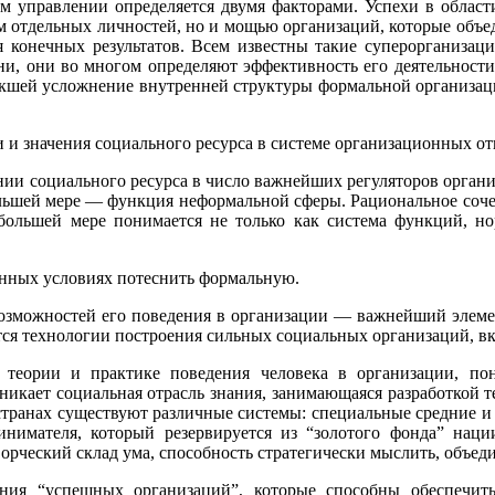
 управлении определяется двумя факторами. Успехи в области
м отдельных личностей, но и мощью организаций, которые объе
конечных результатов. Всем известны такие суперорганизаци
ни, они во многом определяют эффективность его деятельности
екшей усложнение внутренней структуры формальной организа
и и значения социального ресурса в системе организационных о
нии социального ресурса в число важнейших регуляторов орга
большей мере — функция неформальной сферы. Рациональное соч
большей мере понимается не только как система функций, н
енных условиях потеснить формальную.
 возможностей его поведения в организации — важнейший элеме
ются технологии построения сильных социальных организаций,
 теории и практике поведения человека в организации, по
зникает социальная отрасль знания, занимающаяся разработкой 
странах существуют различные системы: специальные средние и
мателя, который резервируется из “золотого фонда” нации
ворческий склад ума, способность стратегически мыслить, объед
ия “успешных организаций”, которые способны обеспечит