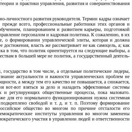
теории и практики управления, развития и совершенствования
но-личностного развития руководителя. Термин кадры означает
, прежде всего, профессиональные работники этих органов и
бучением, планированием и развитием карьеры, подготовкой
управление персоналом и кадровая политика. К сожалению, в их
е, о формировании управленческой элиты, которая и должна
достижения, власть же рассматривает не как самоцель, а; как
ка в том, что политик ориентируется на следующие выборы, а
твам в большей мере не политик, а государственный деятель-
 государство в том числе, а отдельные политические лидеры,
ознание актуальности и важности управленческих проблем не
щности, а между тем его качество не повышается, а снижается,
я вот-вот взяться за дело и наладить эффективные системы
х и регулирующих общественные процессы, пока маловато.
у же для его нормального функционирования нужна системная
подкреплено свободой и т. д. и т. п. Поэтому формирование
российское общество во многом по причине отсталости его
демократические институты управления во многом заменены
ократического участия в управлении людей и ответственности