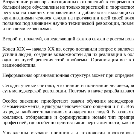
Возрастание роли организационных отношений в современном
большей мере обусловлены не только эвристикой и творчество
ресурсы на главных направлениях и добиваются выдающихся 
организациями человек связан на протяжении всей своей жиз
появился под влиянием научно-технической революции, повл
и низшими ее звеньями.
Второй и, пожалуй, определяющий фактор связан с ростом рол
Конец XIX — начало XX вв. остро поставили вопрос о включе
усилий людей, создание возможностей для их реализации в 
один из путей решения этой проблемы. Организация все в 
взаимодействия.
Неформальная организационная структура может при определ
Сегодня ученые считают, что знание и понимание человека,
суть менеджерской революции. Поэтому в науке разрабатыва
Особое значение приобретают задачи обучения менеджеров
самоменеджмента, культуры человеческого общения и т. п. Во
их ряды наиболее талантливых и одаренных людей. В разных 
колледжи, отбирающие и формирующие новый тип предприни
профессией, где особенно ценятся такие черты личности, как т
Управленцы изучают принципы и технологии проектирован