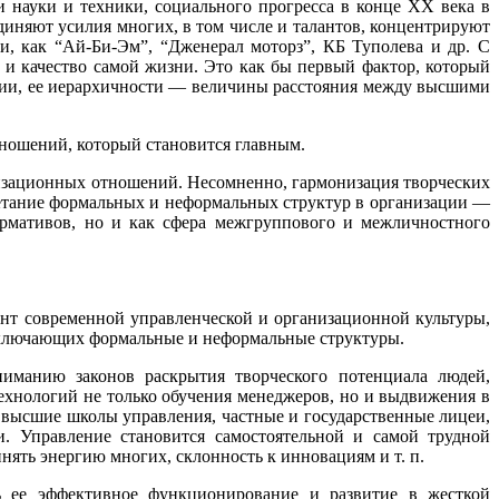
 науки и техники, социального прогресса в конце XX века в
диняют усилия многих, в том числе и талантов, концентрируют
и, как “Ай-Би-Эм”, “Дженерал моторз”, КБ Туполева и др. С
 и качество самой жизни. Это как бы первый фактор, который
ции, ее иерархичности — величины расстояния между высшими
тношений, который становится главным.
низационных отношений. Несомненно, гармонизация творческих
етание формальных и неформальных структур в организации —
ормативов, но и как сфера межгруппового и межличностного
нт современной управленческой и организационной культуры,
 включающих формальные и неформальные структуры.
ниманию законов раскрытия творческого потенциала людей,
технологий не только обучения менеджеров, но и выдвижения в
 высшие школы управления, частные и государственные лицеи,
. Управление становится самостоятельной и самой трудной
инять энергию многих, склонность к инновациям и т. п.
ь ее эффективное функционирование и развитие в жесткой