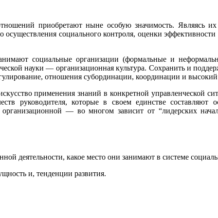
тношений приобретают ныне особую значимость. Являясь их 
 до осуществления социального контроля, оценки эффективност
занимают социальные организации (формальные и неформальны
енческой науки — организационная культура. Сохранить и подде
егулирование, отношения субординации, координации и высокий
к искусство применения знаний в конкретной управленческой си
еств руководителя, которые в своем единстве составляют о
организационной — во многом зависит от “лидерских начал”
ной деятельности, какое место они занимают в системе социал
щность и, тенденции развития.