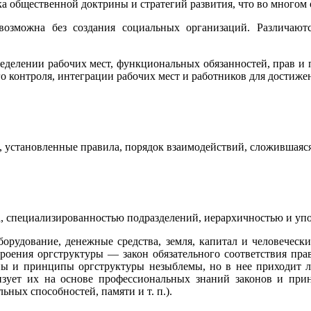
ка общественной доктрины и стратегий развития, что во многом
евозможна без создания социальных организаций. Различаю
делении рабочих мест, функциональных обязанностей, прав и 
 контроля, интеграции рабочих мест и работников для достиже
 установленные правила, порядок взаимодействий, сложившаяся
а, специализированностью подразделений, иерархичностью и уп
борудование, денежные средства, земля, капитал и человечески
роения оргструктуры — закон обязательного соответствия пра
ы и принципы оргструктуры незыблемы, но в нее приходит л
лизует их на основе профессиональных знаний законов и при
ьных способностей, памяти и т. п.).