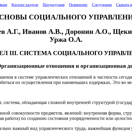
вная
Каталог раздела
Предыдущая
Оглавление
Следующая
Скачать 
СНОВЫ СОЦИАЛЬНОГО УПРАВЛЕН
 А.Г., Иванов А.В., Доронин А.О., Щеки
Уржа О.А.
ДЕЛ III. СИСТЕМА СОЦИАЛЬНОГО УПРАВЛ
Организационные отношения и организационная д
ения в системе управленческих отношений в частности сегодн
добиться их осуществления при наименьших издержках. Это во 
т, система, обладающая сложной внутренней структурой (госуда
 иной совокупности предметов, явлений: внутренняя форма, стру
ная работа) по созданию состояния упорядоченности или целостн
ельно важный вид управленческого труда, важнейшая функция 