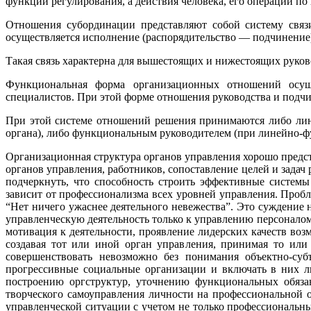
функции регулирования, а действия человека, его операции п
Отношения субординации представляют собой систему свя
осуществляется исполнение (распорядительство — подчинение
Такая связь характерна для вышестоящих и нижестоящих руков
Функциональная форма организационных отношений осуще
специалистов. При этой форме отношения руководства и подч
При этой системе отношений решения принимаются либо лин
органа), либо функциональным руководителем (при линейно-ф
Организационная структура органов управления хорошо предс
органов управления, работников, сопоставление целей и задач
подчеркнуть, что способность строить эффективные систем
зависит от профессионализма всех уровней управления. Проб
“Нет ничего ужаснее деятельного невежества”. Это суждение
управленческую деятельность только к управлению персоналом
мотивация к деятельности, проявление лидерских качеств во
создавая тот или иной орган управления, принимая то или
совершенствовать невозможно без понимания объектно-суб
прогрессивные социальные организации и включать в них л
построению оргструктур, уточнению функциональных обязан
творческого самоуправления личности на профессиональной о
управленческой ситуации с учетом не только профессиональн