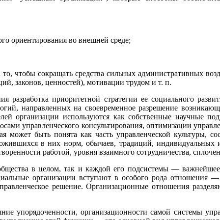
ого ориентирования во внешней среде;
а то, чтобы сокращать средства сильных административных воз
й, законов, ценностей), мотивации трудом и т. п.
я разработка приоритетной стратегии ее социального развит
логий, направленных на своевременное разрешение возникающ
лей организации используются как собственные научные под
осами управленческого консультирования, оптимизации управле
рая может быть понята как часть управленческой культуры, с
жившихся в них норм, обычаев, традиций, индивидуальных и
творенности работой, уровня взаимного сотрудничества, сплочен
 общества в целом, так и каждой его подсистемы — важнейшее
оциальные организации вступают в особого рода отношения 
 управленческое решение. Организационные отношения раздел
ояние упорядоченности, организационности самой системы уп