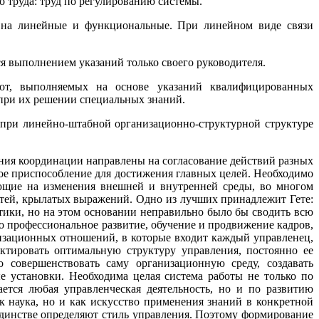
 труда: труд по регулированию системы.
 на линейные и функциональные. При линейном виде связи
я выполнением указаний только своего руководителя.
бот, выполняемых на основе указаний квалифицированных
при их решении специальных знаний.
при линейно-штабной организационно-структурной структуре
ния координации направлены на согласование действий разных
мное приспособление для достижения главных целей. Необходимо
ующие на изменения внешней и внутренней среды, во многом
атей, крылатых выражений. Одно из лучших принадлежит Гете:
тики, но на этом основании неправильно было бы сводить всю
о профессиональное развитие, обучение и продвижение кадров,
низационных отношений, в которые входит каждый управленец,
ктировать оптимальную структуру управления, постоянно ее
 совершенствовать саму организационную среду, создавать
установки. Необходима целая система работы не только по
ется любая управленческая деятельность, но и по развитию
к наука, но и как искусство применения знаний в конкретной
единстве определяют стиль управления. Поэтому формирование