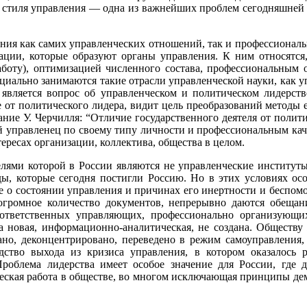
 стиля управления — одна из важнейших проблем сегодняшней 
ния как самих управленческих отношений, так и профессиональ
ации, которые образуют органы управления. К ним относятся
боту), оптимизацией численного состава, профессиональным о
специально занимаются такие отрасли управленческой науки, как 
 является вопрос об управленческом и политическом лидерств
от политического лидера, видит цель преобразований методы ее 
ние У. Черчилля: “Отличие государственного деятеля от полити
 управленец по своему типу личности и профессиональным качес
ресах организации, коллектива, общества в целом.
елями которой в России являются не управленческие институты,
ды, которые сегодня постигли Россию. Но в этих условиях ос
 не о состоянии управления и причинах его инертности и беспомо
огромное количество документов, непрерывно даются обещани
 ответственных управляющих, профессионально организующи
а новая, информационно-аналитическая, не создана. Обществ
ано, деконцентрировано, переведено в режим самоуправления, 
дство выхода из кризиса управления, в котором оказалось 
роблема лидерства имеет особое значение для России, где 
ческая работа в обществе, во многом исключающая принципы дем