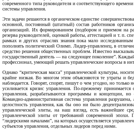
современного типа руководителя и соответствующего времени
системы управления.
Эти задачи решаются в органическом единстве совершенствова
основной, постоянный (штатный) состав работников организ
организаций. Их формированием (подбором и приемом на ра
резерва руководителей, оценкой работы, аттестацией и т. п. 
рамках и других отраслях знания пока мало исследованным
пополнять политический Олимп. Лидер-управленец, в отличие 
средство решения общественных проблем. Известно высказыва
государственный деятель — на следующее поколение”. Каждый
профессионал, умеющий решать управленческие вопросы в инте
Однако “критическая масса” управленческой культуры, носит
крайне низкая. Во многом этим объясняются те утраты и бе
наблюдается. Говорят, спорят, пишут о чем угодно, но только
усиливается кризис управления. По-прежнему принимается 
управления, разрабатываются программы и концепции, но
Командно-административная система управления разрушена, 
целостность управления, как бы оно ни было децентрализов
управленческой элиты, на наш взгляд, есть важнейшее сре
управленческой элиты от требований современной эпохи. П
“лидерскими началами”, на которых осуществляется управлен
субъектов управления, отдельных лидеров перед ними.