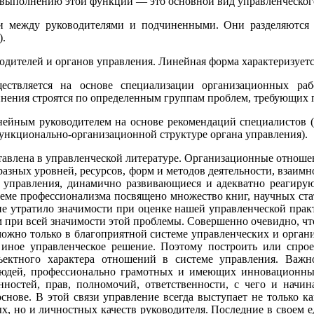
о выполнению этой функции — это основной вид управленческого
зи между руководителями и подчиненными. Они разделяются
).
одителей и органов управления. Линейная форма характеризуетс
ствляется на основе специализации организационных ра
инения строятся по определенным группам проблем, требующих 
ейным руководителем на основе рекомендаций специалистов (
ункционально-организационной структуре органа управления).
тавлена в управленческой литературе. Организационные отноше
 разных уровней, ресурсов, форм и методов деятельности, взаи
ы управления, динамично развивающиеся и адекватно реагир
леме профессионализма посвящено множество книг, научных ст
 не утратило значимости при оценке нашей управленческой прак
 при всей значимости этой проблемы. Совершенно очевидно, чт
зможно только в благоприятной системе управленческих и орга
 иное управленческое решение. Поэтому построить или спрое
ъектного характера отношений в системе управления. Важно
юдей, профессионально грамотных и имеющих инновационные 
ностей, прав, полномочий, ответственности, с чего и начина
снове. В этой связи управление всегда выступает не только ка
ых, но и личностных качеств руководителя. Последние в своем 