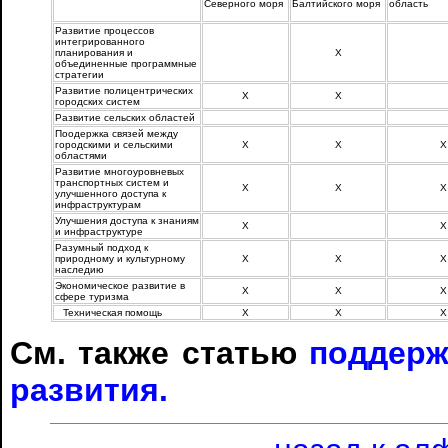
Северного моря
Балтийского моря
область
Развитие процессов
интегрированного
планирования и
.
Х
.
объединенные программные
стратегии
Развитие полицентрических
Х
Х
.
городских систем
Развитие сельских областей
.
.
.
Поодержка связей между
городскими и сельскими
Х
Х
Х
областями
Развитие многоуровневых
транспортных систем и
Х
Х
Х
улучшенного доступа к
инфраструктурам
Улучшения доступа к знаниям
Х
.
Х
и инфраструктуре
Разумный подход к
природному и культурному
Х
Х
Х
наследию
Экономическое развитие в
Х
Х
Х
сфере туризма
Техническая помощь
Х
Х
Х
См. также статью
поддерж
развития.