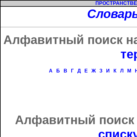
ПРОСТРАНСТВЕ
Словарь
Алфавитный поиск на
те
А
Б
В
Г
Д
Е
Ж
З
И
К
Л
М
Алфавитный поиск 
списк