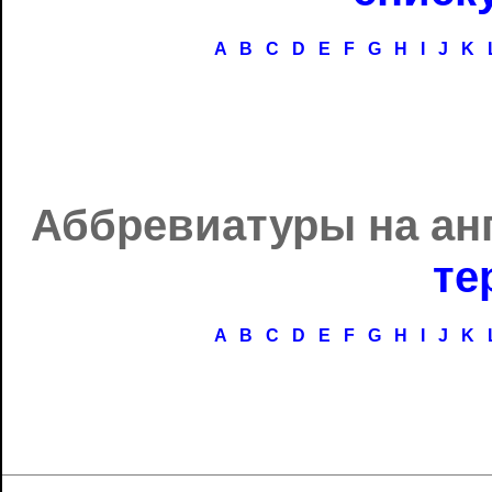
A
B
C
D
E
F
G
H
I
J
K
Аббревиатуры на ан
те
A
B
C
D
E
F
G
H
I
J
K