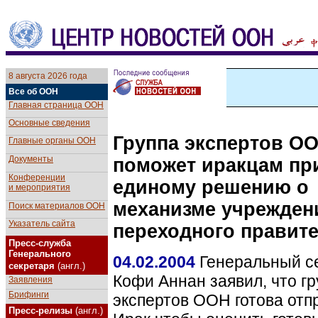
8 августа 2026 года
Все об ООН
Главная страница ООН
Сегодня в ООН:
Основные сведения
Группа экспертов О
Главные органы ООН
Документы
поможет иракцам пр
Конференции
единому решению о
и мероприятия
механизме учрежден
Поиск материалов ООН
Указатель сайта
переходного правит
Пресс-служба
Генерального
04.02.2004
Генеральный с
секретаря
(англ.)
Кофи Аннан заявил, что гр
Заявления
Брифинги
экспертов ООН готова отп
Пресс-релизы
(англ.)