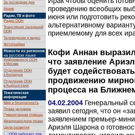
Ирак чтобы оценить готов
За последние дни
проведению всеобщих выб
Архив
июня или подготовить рек
Радио, ТВ и фото
Радио ООН
альтернативному варианту
Трансляция заседаний
ООН
приемлемому для всех ир
Телевидение и видео
Фотографии
Кофи Аннан выразил
Новости из регионов
на русском языке
что заявление Ариэ
Информцентр ООН
в Москве
будет содействовать
Отделение ООН
в Беларуси
продвижению мирно
Отделение ООН
в Кыргызстане
процесса на Ближне
Тематическая
информация
04.02.2004
Генеральный с
Мир и безопасность
Права человека
заявил сегодня, что он «з
Гуманитарная помощь
заявлением премьер-мини
Международное право
Ариэля Шарона о готовнос
Цели развития