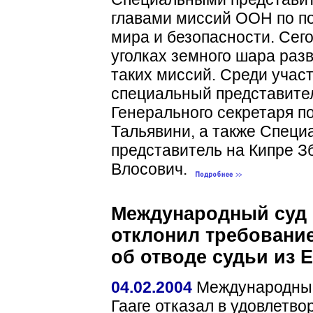
главами миссий ООН по 
мира и безопасности. Сег
уголках земного шара раз
таких миссий. Среди учас
специальный представите
Генерального секретаря п
Тальявини, а также Спец
представитель на Кипре З
Влосович.
Международный суд
отклонил требовани
об отводе судьи из Е
04.02.2004
Международны
Гааге отказал в удовлетво