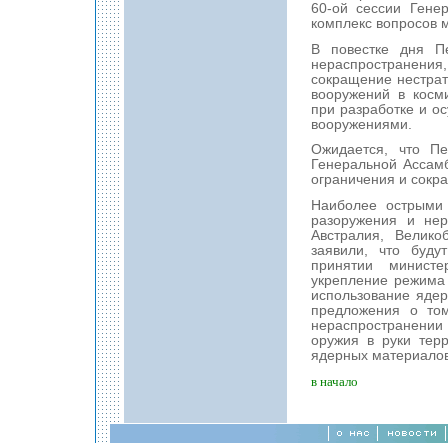
60-ой сессии Гене
комплекс вопросов 
В повестке дня П
нераспространения,
сокращение нестрат
вооружений в косм
при разработке и о
вооружениями.
Ожидается, что П
Генеральной Ассам
ограничения и сокр
Наиболее острыми 
разоружения и нер
Австралия, Велик
заявили, что буду
принятии министе
укрепление режима 
использование ядер
предложения о том
нераспространении
оружия в руки тер
ядерных материалов
в начало