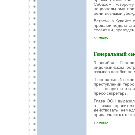
Сабахом, которому
национальному при
религиозными убеж
Встречи в Кувейте 
прошлой неделе ста
соседями, проведенн
в начало
Генеральный сек
3 октября - Генер
индонезийском ост
взрывов погибли по
“Генеральный секрет
преступлений терро
г.”, - говорится в 
пресс-секретарь.
Глава ООН выразил
а также правител
действовать немед
привлечь их к ответ
в начало