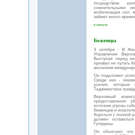
посредством ко
сомнительными ли
мобилизация сил, 
займет много време
в начало
Беженцы
3 октября - В Жен
Управления Верхо
Выступая перед ее
призвал не путать б
механизм междунар
Он подытожил успе
Среди них - оказа
усилия, которые
Таджикистана гражд
Верховный комис
предоставления у
источник угрозы соб
беженцев и искател
бороться с полной 
должен оставатьс
Гутерриш.
Он объяснил, что