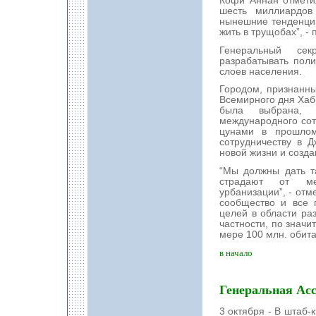
Кофи Аннан отметил
шесть миллиардов 
нынешние тенденции
жить в трущобах”, -
Генеральный сек
разрабатывать пол
слоев населения.
Городом, признанн
Всемирного дня Хаби
была выбрана, 
международного сот
цунами в прошлом
сотрудничеству в 
новой жизни и созд
“Мы должны дать т
страдают от ме
урбанизации”, - от
сообщество и все 
целей в области ра
частности, по значи
мере 100 млн. обит
в начало
Генеральная Ас
3 октября - В штаб