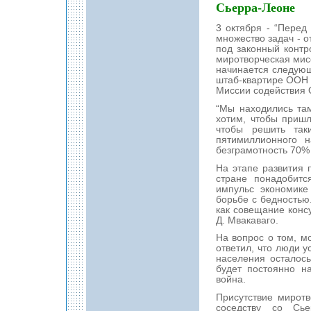
Сьерра-Леоне
3 октября - “Перед
множество задач - 
под законный контр
миротворческая мис
начинается следующ
штаб-квартире ООН 
Миссии содействия 
“Мы находились та
хотим, чтобы пришл
чтобы решить так
пятимиллионного 
безграмотность 70% 
На этапе развития 
стране понадобитс
импульс экономике
борьбе с бедностью
как совещание консу
Д. Мвакаваго.
На вопрос о том, м
ответил, что люди 
населения осталось
будет постоянно н
война.
Присутствие мирот
соседству со Сье