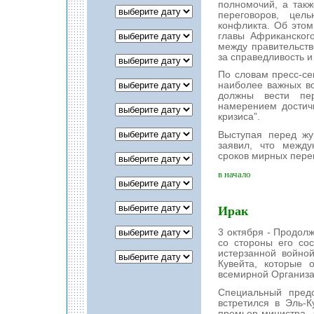
полномочий, а так
переговоров, цел
конфликта. Об этом
главы Африканског
между правительст
за справедливость и
По словам пресс-се
наиболее важных в
должны вести пе
намерением достич
кризиса”.
Выступая перед жу
заявил, что межд
сроков мирных перег
в начало
Ирак
3 октября - Продол
со стороны его со
истерзанной войно
Кувейта, которые 
всемирной Организа
Специальный пред
встретился в Эль-
премьер-министра