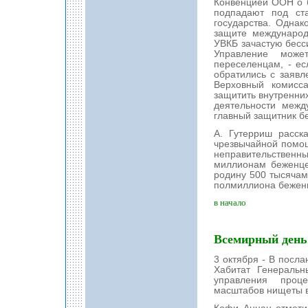
Конвенцией ООН о б
подпадают под ст
государства. Однак
защите международ
УВКБ зачастую бесси
Управление може
переселенцам, - ес
обратились с заявл
Верховный комисса
защитить внутренни
деятельности межд
главный защитник б
А. Гутерриш расск
чрезвычайной помощ
неправительствен
миллионам беженце
родину 500 тысячам
полмиллиона беженц
в начало
Всемирный день
3 октября - В посл
Хабитат Генераль
управления проц
масштабов нищеты в