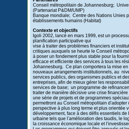
Conseil métropolitain de Johannesburg; Univer
(Partenariat P&DM/UMP)
Banque mondiale; Centre des Nations Unies p
établissements humains (Habitat)
Contexte et objectifs
Igoli 2002, lancé en mars 1999, est un process
planification participative qui
vise à traiter des problèmes financiers et institu
critiques auxquels se heurte le Conseil métropol
à poser un fondement plus stable pour la fourni
efficace et efficiente des services à tous les ré
Johannesburg. Ce plan comportera la mise en
nouveaux arrangements institutionnels, au ni
services publics, des organismes publics et de
entreprises, afin de mieux gérer les responsabi
services de base; un programme de refinance
traiter de manière décisive une crise financière
une série de projets et de programmes spéciau
permettront au Conseil métropolitain d'adopter
perspective à plus long terme et plus orientée v
développement, face à des défis essentiels de l
urbaine tels que l'amélioration des taudis, le l
la croissance économique locale et l'investiss
Les programmes qui doivent être appuyés et l