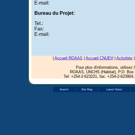
E-mail:
Bureau du Projet:
Tel.:
Fax:
E-mail:
|
Accueil ROAAS
|
Accueil CNUEH
|
Activitiés
Pour plus d'informations, utilisez
ROAAS, UNCHS (Habitat), P.O. Box 
Tel: +254-2-623221, fax: +254-2-623904,
Search
Site Map
Latest News