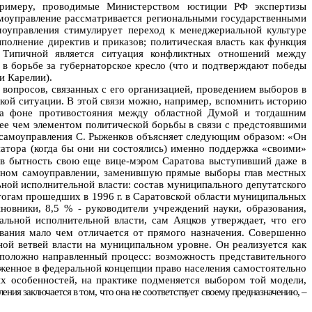
примеру, проводимые Министерством юстиции РФ экспертизы
амоуправление рассматривается региональными государственными
моуправления стимулирует переход к менеджериальной культуре
полнение директив и приказов; политическая власть как функция
. Типичной является ситуация конфликтных отношений между
в борьбе за губернаторское кресло (что и подтверждают победы
и Карелии).
вопросов, связанных с его организацией, проведением выборов в
ской ситуации. В этой связи можно, например, вспомнить историю
 на фоне противостояния между областной Думой и тогдашним
лее чем элементом политической борьбы в связи с предстоявшими
 самоуправления С. Рыженков объясняет следующим образом: «Он
натора (когда бы они ни состоялись) именно поддержка «своими»
 (в бытность свою еще вице-мэром Саратова выступивший даже в
естном самоуправлении, заменившую прямые выборы глав местных
ой исполнительной власти: состав муниципального депутатского
итогам прошедших в 1996 г. в Саратовской области муниципальных
овники, 8,5 % - руководители учреждений науки, образования,
альной исполнительной власти, сам Аяцков утверждает, что его
ования мало чем отличается от прямого назначения. Совершенно
ной ветвей власти на муниципальном уровне. Он реализуется как
оположно направленный процесс: возможность представительного
ложенное в федеральной концепции право населения самостоятельно
х особенностей, на практике подменяется выбором той модели,
ния заключается в том, что она не соответствует своему предназначению, –