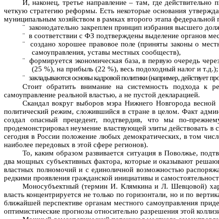
И, наконец, третье направление – там, где действительн
четкую стратегию реформы. Есть некоторые основания утверждат
муниципальным хозяйством в рамках второго этапа федеральной 
¨
законодательно закреплен принцип избрания высшего дол
¨
в соответствии с ФЗ подтверждены выделение органов мес
¨
создано хорошее правовое поле (приняты законы о мест
самоуправления, уставы местных сообществ),
¨
формируется экономическая база, в первую очередь чере
(25 %), на прибыль (22 %), весь подоходный налог и т.д.);
¨
закладываются основы кадровой политики (например, действует пр
Стоит обратить внимание на системность подхода к ре
самоуправление реальной властью, а не пустой декларацией.
Скандал вокруг выборов мэра Нижнего Новгорода весной 19
политический режим, сложившийся в стране в целом. Факт адми
создал опасный прецедент, подтвердив, что мы по-прежнем
продемонстрировал неумение властвующей элиты действовать в си
сегодня в России положение любых демократических, в том числ
наиболее передовых в этой сфере регионов).
То, каким образом развивается ситуация в Поволжье, под
два мощных субъективных фактора, которые и оказывают решающе
властных полномочий и с единоличной возможностью распоряжа
редкими проявления гражданской инициативы и самостоятельности
Моносубъектный (термин И. Клямкина и Л. Шевцовой) хара
власть концентрируется не только по горизонтали, но и по верт
ближайшей перспективе органам местного самоуправления приде
оптимистические прогнозы относительно разрешения этой коллиз