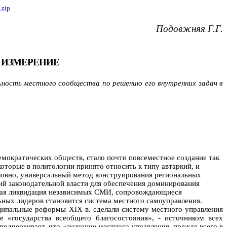
в
zip
Подовжняя Г.Г.
 ИЗМЕРЕНИЕ
ность местного сообщества по решению его внутренних задач в
емократических обществ, стало почти повсеместное создание так
торые в политологии принято относить к типу автаркий, и
словно, универсальный метод конструирования региональных
ий законодательной власти для обеспечения доминирования
нная ликвидация независимых СМИ, сопровождающиеся
ных лидеров становится система местного самоуправления.
иципальные реформы XIX в. сделали систему местного управления
е «государства всеобщего благосостояния», - источником всех
подчеркивает, что «значение местного управления, прежде всего в