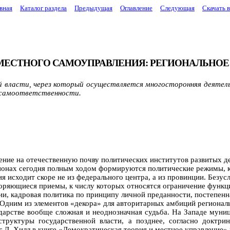
вная
Каталог раздела
Предыдущая
Оглавление
Следующая
Скачать 
 МЕСТНОГО САМОУПРАВЛЕНИЯ: РЕГИОНАЛЬНОЕ
 власти, через который осуществляется многосторонняя деятель
и самоответственности.
ение на отечественную почву политических институтов развитых д
онах сегодня полным ходом формируются политические режимы, ко
ия исходит скоре не из федерального центра, а из провинции. Безу
оряющиеся приемы, к числу которых относятся ограничение функц
ции, кадровая политика по принципу личной преданности, постепе
дним из элементов «декора» для авторитарных амбиций региональ
ударстве вообще сложная и неоднозначная судьба. На Западе мун
труктуры государственной власти, а позднее, согласно доктрин
 Д. Хилл в книге «Демократическая теория и местное управление» 