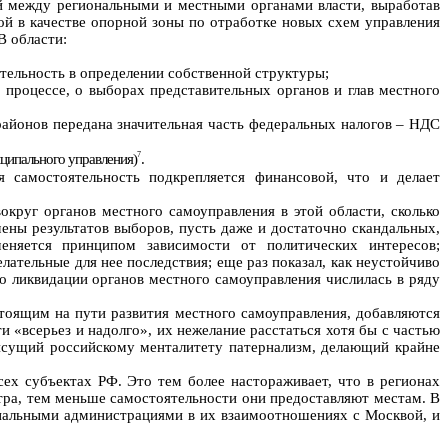
ий между региональными и местными органами власти, выработав
ой в качестве опорной зоны по отработке новых схем управления
В области:
тельность в определении собственной структуры;
 процессе, о выборах представительных органов и глав местного
районов передана значительная часть федеральных налогов – НДС
7
ципального управления)
.
 самостоятельность подкрепляется финансовой, что и делает
округ органов местного самоуправления в этой области, сколько
ны результатов выборов, пусть даже и достаточно скандальных,
еняется принципом зависимости от политических интересов;
ательные для нее последствия; еще раз показал, как неустойчиво
о ликвидации органов местного самоуправления числилась в ряду
тоящим на пути развития местного самоуправления, добавляются
«всерьез и надолго», их нежелание расстаться хотя бы с частью
исущий российскому менталитету патернализм, делающий крайне
ех субъектах РФ. Это тем более настораживает, что в регионах
нтра, тем меньше самостоятельности они предоставляют местам. В
ональными администрациями в их взаимоотношениях с Москвой, и