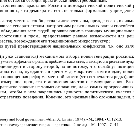
ия остается сегодня практически невостребованным:
естественное врастание России в демократический политический 
ая понять, что демократия есть не только формальное учреждени
ласти; местные сообщества заинтересованы, прежде всего, в сильн
ивовес сепаратистским настроениям региональных элит и способст
 объединения всех людей, проживающих в границах муниципального
госостояния и проч., предоставляет равные возможности для р
ества, возрождения его традиционных микроструктур;
з путей предотвращения национальных конфликтов, т.к. оно явл
 (и уже становится) механизмом отбора новой генерации российс
 умение эффективно решать проблемы населения, знающих его реальные нуж
ионирует в сторону второй, но не потому, что ослабнут позиции 
довательно, нуждаются в крепком демократическом имидже, полит
 полноценная реформа местной власти (что встречается редко), ли
 измерение процесса становления местного самоуправления. Его
азвитие зависит не только от законов, даже самых прогрессивных
изм, чтобы в нем закрепились ценности политического участия 
тратегиях поведения. Конечно, это чрезвычайно сложные задачи, ре
heory and local government. -Allen A. Unwin., 1974). -
М
., 1994. -
С
. 12-13.
е самоуправление: теория и практика. - 2-ое изд. - М., 1997. - С. 44.