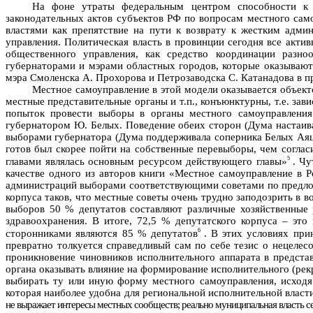
На фоне утраты федеральным центром способности к 
законодательных актов субъектов РФ по вопросам местного сам
властями как препятствие на пути к возврату к жестким адми
управления. Политическая власть в провинции сегодня все акти
общественного управления, как средство координации разн
губернаторами и мэрами областных городов, которые оказывают
мэра Смоленска А. Прохорова и Петрозаводска С. Катанадова в 
Местное самоуправление в этой модели оказывается объект
местные представительные органы и т.п., конъюнктурны, т.е. за
попыток провести выборы в органы местного самоуправления
губернатором Ю. Белых. Поведение обеих сторон (Дума настаива
выборами губернатора (Дума поддерживала соперника Белых Аяц
готов был скорее пойти на собственные перевыборы, чем соглас
5
главами являлась основным ресурсом действующего главы»
. Ч
качестве одного из авторов книги «Местное самоуправление в 
администраций выборами соответствующими советами по предлож
корпуса таков, что местные советы очень трудно заподозрить в 
выборов 50 % депутатов составляют различные хозяйственные 
здравоохранения. В итоге, 72,5 % депутатского корпуса – это
6
сторонниками являются 85 % депутатов
. В этих условиях при
превратно толкуется справедливый сам по себе тезис о нецелес
проникновение чиновников исполнительного аппарата в предста
органа оказывать влияние на формирование исполнительного (рекр
выбирать ту или иную форму местного самоуправления, исходя
которая наиболее удобна для региональной исполнительной власт
не выражает интересы местных сообществ; реально муниципальная власть се