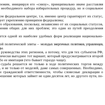
режим, инициируя его «снизу», принципиально иначе расставляя
е необходимого набора избирательных процедур, но и социальное
ом федеральном центре, т.к. именно центр гарантирует их статус,
вует укреплению принципов федерализма;
 образования, поскольку, независимо от их социальных статусов,
ешения общих для них проблем; это один из путей преодоления
яется одной из наиболее удобных форм реализации национально-
кой политической элиты –
молодых энергичных политиков, управленцев,
ды.
руководства этих регионов, а потому, что для тех субъектов РФ,
ически выгоднее тот вариант, который предусматривается второй
бо ее имитация (что бывает гораздо чаще).
 судьба решается не только в ходе политических торгов между
, и не только от моделей, даже самых совершенных. Необходимо,
и гражданской ответственности, чтобы словесные декларации о
шение которых займет не один десяток лет, но другого пути, по-