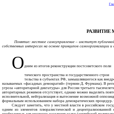
Гла
РАЗВИТИЕ
Понятие: местное самоуправление – институт публичной
собственных интересах на основе принципов самоорганизации 
О
дним из итогов реконструкции постсоветского поли
тического пространства и государственного строи
тельства в субъектах РФ, замышлявшегося как внедр
называемых «фасадных демократий» (термин Д. Фурмана). В реги
угроза «авторитарной диктатуры» для России третьего тысячелет
авторитарных режимов отсутствует, однако можно выделить повт
исполнительной, нейтрализация и вытеснение возможной оппози
формальным использованием набора демократических процедур. О
Следует заметить, что у местной власти в российском гос
одним из элементов плюралистической и децентрализованной с
необходимых для местного населения услуг (английский политолог