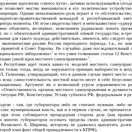
оружение идеологии «своего пути», активно использующейся сегод
 позволяет жестко вмешиваться в его политическое устройство
нцепции. Однако немаловажную роль играет и то обстоятельство, 
идентско-правительственной командой и республиканской эл
центра моменты. Об этом свидетельствует и небезызвестное «удмур
жно объяснить, во-первых, нежеланием радикально ломать преж
, но с обязательной административной опекой государства; в-тре
ния для такого подхода, действительно, имеются, ибо следует при
 экономические реалии России переходного периода, т.к., по за
ть принятой в Совет Европы. Не случайно даже последовательный
2
ниципального либерализма»
и что узкое толкование статьи 12 Конс
3
итации самой идеи местного самоуправления»
.
 в Республике идет поиск каких-то моделей местного самоупра
ти только тогда, когда не нарушается принцип выборности и ког
 Л. Гильченко, утверждающий, что в данном случае имеет место «
а ясна: самостоятельность местной власти несет в себе безусло
мационных. Аргумент же о возможной угрозе управляемости ре
 «Ответственность органов местного самоуправления и должност
онституции РФ, Конституции, Уставу субъекта РФ, федеральным и р
модели - там, где губернаторы либо не считают нужным, либо н
ии: муниципальная власть, как и в первом случае, не признается
о при этом соблюдается процедурная сторона дела (как прави
ти многих губернаторов осознать пределы своих администрати
. Волжского А. Ширяева, которому не удавалось выплатить долги
 второй план факт общей принадлежности к КПРФ).