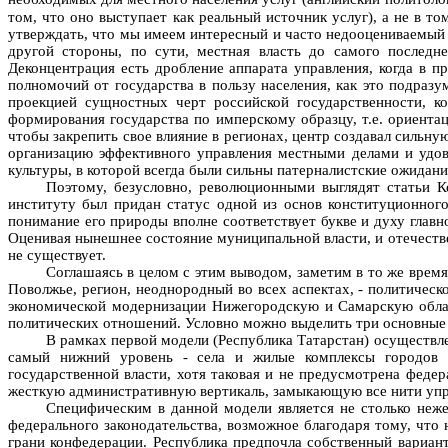
том, что оно выступает как реальный источник услуг), а не в т
утверждать, что мы имеем интересный и часто недооцениваемый о
другой стороны, по сути, местная власть до самого последн
Деконцентрация есть дробление аппарата управления, когда в 
полномочий от государства в пользу населения, как это подразу
проекцией сущностных черт российской государственности, к
формирования государства по имперскому образцу, т.е. ориента
чтобы закрепить свое влияние в регионах, центр создавал сильн
организацию эффективного управления местными делами и удов
культуры, в которой всегда были сильны патерналистские ожидани
Поэтому, безусловно, революционными выглядят статьи К
институту был придан статус одной из основ конституционного
понимание его природы вполне соответствует букве и духу глав
Оценивая нынешнее состояние муниципальной власти, и отечестве
не существует.
Соглашаясь в целом с этим выводом, заметим в то же время
Поволжье, регион, неоднородный во всех аспектах, - политичес
экономической модернизации Нижегородскую и Самарскую облас
политических отношений. Условно можно выделить три основные м
В рамках первой модели (Республика Татарстан) осуществле
самый нижний уровень - села и жилые комплексы городов р
государственной власти, хотя таковая и не предусмотрена феде
жесткую административную вертикаль, замыкающую все нити упр
Специфическим в данной модели является не столько неж
федерального законодательства, возможное благодаря тому, что
грани конфедерации. Республика предпочла собственный вариан