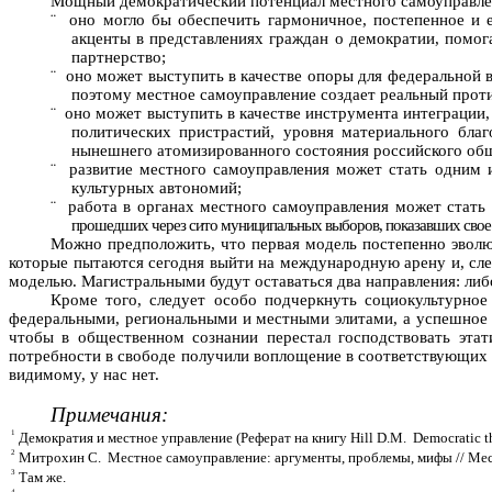
Мощный демократический потенциал местного самоуправлен
¨
оно могло бы обеспечить гармоничное, постепенное и 
акценты в представлениях граждан о демократии, помог
партнерство;
¨
оно может выступить в качестве опоры для федеральной в
поэтому местное самоуправление создает реальный прот
¨
оно может выступить в качестве инструмента интеграции,
политических пристрастий, уровня материального бла
нынешнего атомизированного состояния российского общ
¨
развитие местного самоуправления может стать одним и
культурных автономий;
¨
работа в органах местного самоуправления может стать
прошедших через сито муниципальных выборов, показавших свое
Можно предположить, что первая модель постепенно эволюц
которые пытаются сегодня выйти на международную арену и, сле
моделью. Магистральными будут оставаться два направления: либо
Кроме того, следует особо подчеркнуть социокультурное
федеральными, региональными и местными элитами, а успешное р
чтобы в общественном сознании перестал господствовать этат
потребности в свободе получили воплощение в соответствующих с
видимому, у нас нет.
Примечания:
1
Демократия и местное управление (Реферат на книгу Hill D.M.
Democratic t
2
Митрохин С.
Местное самоуправление: аргументы, проблемы, мифы // Местно
3
Там же.
4