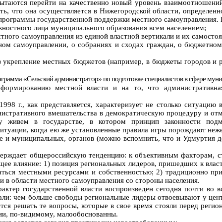
о пытаются перейти на качественно новый уровень взаимоотношен
ь, что она осуществляется в Нижегородской области, определенн
программы государственной поддержки местного самоуправления. 
жностного лица муниципального образования всем населением;
тного самоуправления из единой властной вертикали и их самостоя
ном самоуправлении, о собраниях и сходах граждан, о бюджетном
з укрепление местных бюджетов (например, в бюджеты городов и 
ограмма «Сельский администратор» по подготовке специалистов в сфере муни
формированию местной власти и на то, что административная
98 г., как представляется, характеризует не столько ситуацию в
нистративного вмешательства в демократическую процедуру и отме
у живем в государстве, в котором принцип законности подм
туации, когда ею же установленные правила игры порождают нежел
е и муниципальных, органов (можно вспомнить, что и Удмуртия д
тверждает общероссийскую тенденцию: к объективным факторам, с
е влияние: 1) позиция региональных лидеров, пришедших к власти 
ться местными ресурсами и собственностью; 2) традиционно пр
 в области местного самоуправления со стороны населения.
ктер государственной власти воспроизведен сегодня почти во вс
икали: чем больше свободы региональные лидеры отвоевывают у це
тся решать те вопросы, которые в свое время стояли перед реги
ии, по-видимому, малообоснованны.