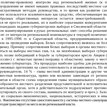
политико-правовому контролю над региональной жизнью (к 
оуправления не имеют никаких правовых последствий) местное с
нистративным методам руководства, в то время как развитие са
внее используется исключительно как средство, обеспечивающее вы
ообразных общественных интересов остается невостребованной
ся не просто реальными, но и наиболее серьезными конкурентами 
прошедших недавно губернаторских выборах в Смоленской области 
ом манипулирования в руках региональных элит: способы решения 
висят от интересов региональной номенклатуры в текущей политиче
 в 1995-1996 гг. в Саратовской области, предпринимавшихся
ла на проведении выборов, Белых сопротивлялся) являлось не бо
кова). Причину сопротивления Белых выборам в органы местного
иться на выборы местных глав, т.к. на неизбежных выборах губер
уть позже победивший в борьбе за губернаторское кресло Аяцков
России») с легкостью провел поправку к областному закону о м
ению губернатора. Эта процедура наиболее удобна для региональн
возможных претензиях на самостоятельность и независимость. По 
руководители, 14 % - главы местной администрации и другие чин
 местная номенклатура, прямо или косвенно зависящая от регион
нятая в области схема определения главы муниципального образ
ообразности жесткого разделения представительной и исполнитель
вительный орган, хотя в действительности подразумевает против
утировать из своего состава, нанимать по контракту и проч.). За
 из социально-экономических, национальных, исторических и ины
и.
Фактическое отсутствие самостоятельности у системы местного самоуправле
годня транслирует на места волю региональной власти.