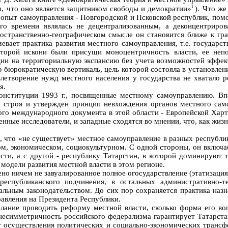
1
ом, что оно является защитником свободы и демократии»
). Что же
пыт самоуправления - Новгородской и Псковской республик, помор
его времени являлась не децентрализованным, а деконцентриров
пространственно-географическом смысле он становится ближе к гр
мевает практика развития местного самоуправления, т.е. государ
оторой искони были присущи моноцентричность власти, ее непо
ции на территориальную экспансию без учета возможностей эффекти
ую бюрократическую вертикаль, цель которой состояла в установлен
летворение нужд местного населения у государства не хватало р
я.
онституции 1993 г., посвященные местному самоуправлению. Вп
 строя и утвержден принцип невхождения органов местного само
ного международного документа в этой области - Европейской Харт
нные исследователи, и западные сходятся во мнении, что, как жизн
, что «не существует» местное самоуправление в разных республик
ком, экономическом, социокультурном. С одной стороны, он включа
ти, а с другой - республику Татарстан, в которой доминируют т
одели развития местной власти в этом регионе.
но ничем не завуалированное полное огосударствление (этатизаци
еспубликанского подчинения, в остальных административно-те
ральным законодательством. До сих пор сохраняется практика на
авления на Президента Республики.
елание проводить реформу местной власти, сколько форма его в
 несимметричность российского федерализма гарантирует Татарста
т осуществления политических и социально-экономических трансф