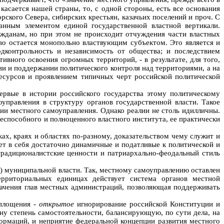
 касается нашей страны, то, с одной стороны, есть все основания
ского Севера, сибирских крестьян, казачьих поселений и проч. С
анным элементом единой государственной властной вертикали.
ажданам, но при этом не происходит отчуждения части властных
ство остается монопольно властвующим субъектом. Это является и
дконтрольность и независимость от общества; и последствием
вного освоения огромных территорий, - в результате, для того,
ии и поддержании политического контроля над территориями, а на
есурсов и проявлением типичных черт российской политической
ервые в истории российского государства этому политическому
управления в структуру органов государственной власти. Такое
ии местного самоуправления. Однако реалии не столь идилличны.
еспособного и полноценного властного института, ее практически
ах, краях и областях по-разному, доказательством чему служит и
ет в себя достаточно динамичные и податливые к политической и
радиционалистские ценности и патриархально-феодальный стиль
я) муниципальной власти. Так, местному самоуправлению оставлен
рриториальных единицах действует система органов местной
значения глав местных администраций, позволяющая поддерживать
оплощения -
открытое
игнорирование российской Конституции и
ну степень самостоятельности, балансирующую, по сути дела, на
ормаций, и неприятие федеральной концепции развития местного