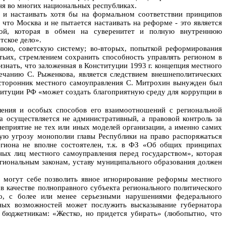
ня во многих национальных республиках.
 и настаивать хотя бы на формальном соответствии принципов
что Москва и не пытается настаивать на реформе - это является
итой, которая в обмен на суверенитет и полную внутреннюю
тское дело».
нюю, советскую систему; во-вторых, попыткой реформирования
тьих, стремлением сохранить способность управлять регионом в
знать, что заложенная в Конституции 1993 г. концепция местного
мечанию С. Рыженкова, является следствием внешнеполитических
 сторонник местного самоуправления С. Митрохин вынужден был
титуции РФ «может создать благоприятную среду для коррупции в
вления и особых способов его взаимоотношений с региональной
да осуществляется не административный, а правовой контроль за
неприятие не тех или иных моделей организации, а именно самих
вную угрозу монополии главы Республики на право распоряжаться
гиона не вполне состоятелен, т.к. в ФЗ «Об общих принципах
ных лиц местного самоуправления перед государством», которая
егиональным законам, уставу муниципального образования должен
е могут себе позволить явное игнорирование реформы местного
 в качестве полноправного субъекта регионального политического
ло, с более или менее серьезными нарушениями федерального
вных возможностей может послужить высказывание губернатора
 бюджетникам: «Жестко, но придется убирать» (любопытно, что