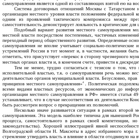
самоуправления является одной из составляющих взятой ею на во
Система договорных отношений Москвы с Татарстаном не
организации местного уровня власти положениям федеральной ко
одним из проявлений тактического компромисса между през
самостоятельность демонстрирует лояльность в критические для 
Подобный вариант развития местного самоуправления мо
местной власти посредством постепенных, частичных изменений
переходный период общественного развития. Определенные основа
самоуправления не вполне учитывает социально-политические и
устремлений России в тот момент и, в частности, желания бы
отметить, что присутствует «перекос в сторону чрезмерного му
местных органах власти и, в конечном счете, привести к дискред
Тем не менее, трудно согласиться с тезисом о том, что
исполнительной властью, т.к. о самоуправлении речь можно вес
деятельностью органов муниципальной власти. Безусловно, прав
4
принципов местного самоуправления»
. Политическая подоплек
всеми видами властных ресурсов, от экономических до инфор
организации местного самоуправления в РФ» имеется статья 49
устанавливает, что в случае несоответствия их деятельности К
быть рассмотрен вопрос о прекращении их полномочий.
Несколько иначе развивается ситуация в рамках второй 
самоуправления. Эта модель наиболее типична для нынешней Росс
процесса, самостоятельного в рамках своей компетенции, н
законодательства). Хорошей иллюстрацией явной неспособнос
Волгоградской области Н. Максюты в адрес избранного мэра г
стремление утвердить власть и влияние в области отодвинуло на