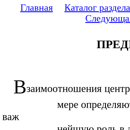
Главная
Каталог раздел
Следующа
ПРЕД
В
заимоотношения центра
мере определяют
важ
нейшую роль в 