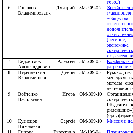
город)
6
Ганюков Дмитрий
ЗМ-209-05
Хозяйств
Владимироваич
(«акционе
«общества
ответственн
дополнител
ответствен
(регионе,
экон
совершенст
их деятельн
7
Евдокимов Алексей
ЗМ-209-05
Конфликты 
Александрович
разрешение
8
Переплеткин Денин
ЗМ-209-05
Руководи
Владимирович
менеджмента
методы оце
деятельност
9
Войтенко Игорь
ОМ-309-10
Орган
Васильевич
совершенст
PR
-деятел
рилейшинз»
(орг., фирме)
10
Кузнецов Сергей
ОМ-309-10
Миссия и це
Николаевич
11
Ешкова Екатерина
ЗМ-109-04
Планирова