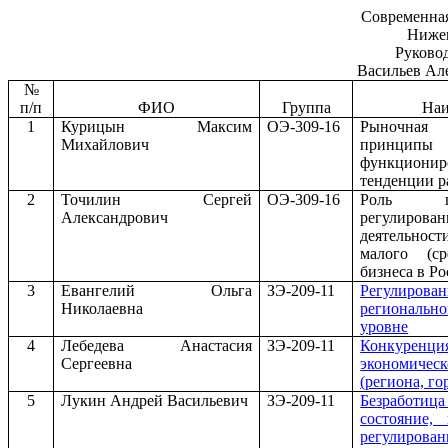
Современная
Ниже
Руково
Васильев Ал
№
п/п
ФИО
Группа
Наи
1
Курицын Максим
ОЭ-309-16
Рыночна
Михайлович
прин
функционир
тенденции р
2
Точилин Сергей
ОЭ-309-16
Роль го
Александрович
регулирова
деятельно
малого (ср
бизнеса в Р
3
Евангелий Ольга
ЗЭ-209-11
Регулирова
Николаевна
региональн
уровне
4
Лебедева Анастасия
ЗЭ-209-11
Конкурен
Сергеевна
экономическ
(региона, го
5
Лукин Андрей Васильевич
ЗЭ-209-11
Безработи
состояние,
регулирован