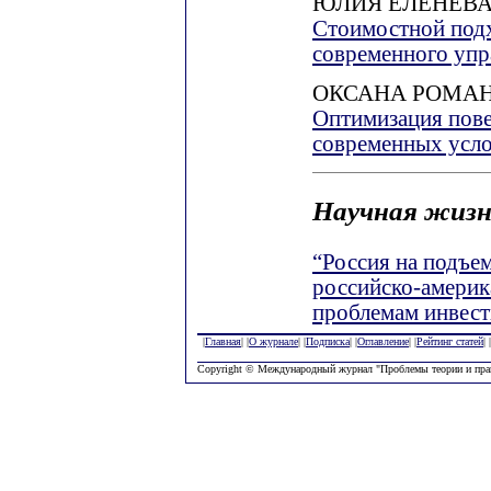
ЮЛИЯ ЕЛЕНЕВ
Стоимостной подх
современного упр
ОКСАНА РОМА
Оптимизация пове
современных усл
Научная жизн
“Россия на подъем
российско-америк
проблемам инвест
|
Главная
| |
О журнале
| |
Подписка
| |
Оглавление
| |
Рейтинг статей
| |
Copyright © Международный журнал "Проблемы теории и пра