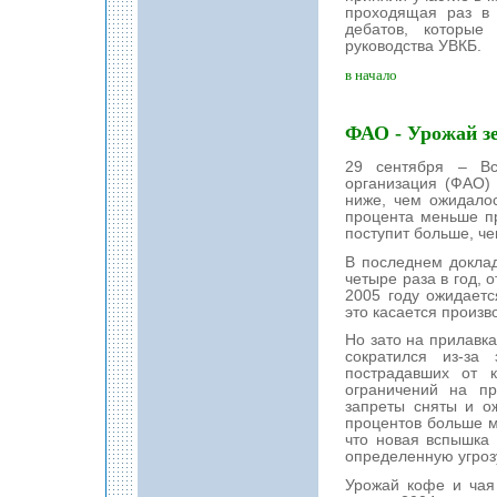
проходящая раз в 
дебатов, которые
руководства УВКБ.
в начало
ФАО - Урожай зе
29 сентября – Вс
организация (ФАО) 
ниже, чем ожидалос
процента меньше пр
поступит больше, че
В последнем докла
четыре раза в год, 
2005 году ожидает
это касается произв
Но зато на прилавка
сократился из-за
пострадавших от к
ограничений на пр
запреты сняты и ож
процентов больше м
что новая вспышка 
определенную угроз
Урожай кофе и чая