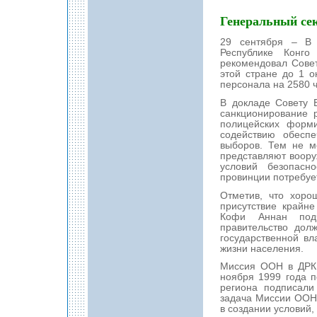
Генеральный сек
29 сентября – В 
Республике Конг
рекомендовал Сове
этой стране до 1 о
персонала на 2580 ч
В докладе Совету 
санкционирование 
полицейских форм
содействию обесп
выборов. Тем не ме
представляют воору
условий безопасн
провинции потребуе
Отметив, что хоро
присутствие крайн
Кофи Аннан подч
правительство дол
государственной в
жизни населения.
Миссия ООН в ДРК 
ноября 1999 года п
региона подписали
задача Миссии ООН
в создании условий