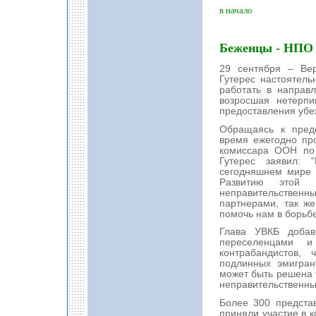
в начало
Беженцы - НПО
29 сентября – Ве
Гутерес настоятел
работать в направ
возросшая нетерпи
предоставления уб
Обращаясь к предс
время ежегодно пр
комиссара ООН по
Гутерес заявил:
сегодняшнем мире 
Развитию этой т
неправительстве
партнерами, так же
помочь нам в борьб
Глава УВКБ добав
переселенцами 
контрабандистов,
подлинных эмигран
может быть решена т
неправительственны
Более 300 предста
приняли участие в к