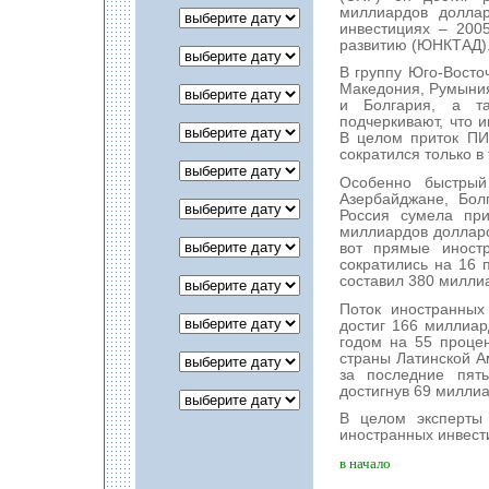
миллиардов долла
инвестициях – 200
развитию (ЮНКТАД)
В группу Юго-Восто
Македония, Румыния
и Болгария, а та
подчеркивают, что 
В целом приток ПИ
сократился только в 
Особенно быстрый
Азербайджане, Бол
Россия сумела пр
миллиардов долларо
вот прямые иност
сократились на 16 
составил 380 миллиа
Поток иностранных
достиг 166 миллиа
годом нa 55 проце
страны Латинской А
за последние пят
достигнув 69 милли
В целом эксперты
иностранных инвести
в начало