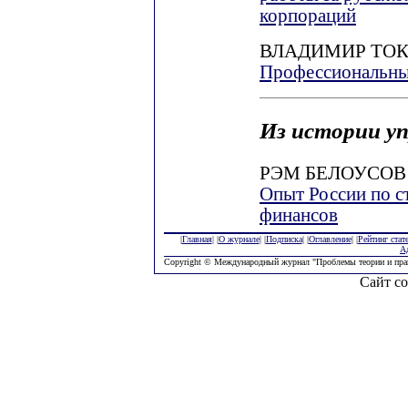
корпораций
ВЛАДИМИР ТО
Профессиональны
Из истории у
РЭМ БЕЛОУСОВ
Опыт России по с
финансов
|
Главная
| |
О журнале
| |
Подписка
| |
Оглавление
| |
Рейтинг стат
А
Copyright © Международный журнал "Проблемы теории и пра
Сайт со