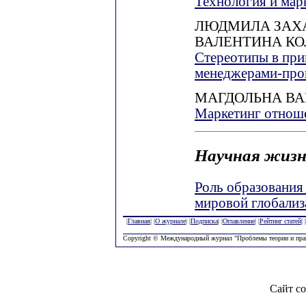
Технология и мар
ЛЮДМИЛА ЗАХ
ВАЛЕНТИНА К
Стереотипы в пр
менеджерами-про
МАГДОЛЬНА В
Маркетинг отноше
Научная жизн
Роль образования 
мировой глобализ
|
Главная
| |
О журнале
| |
Подписка
| |
Оглавление
| |
Рейтинг статей
| |
Copyright © Международный журнал "Проблемы теории и пра
Сайт со