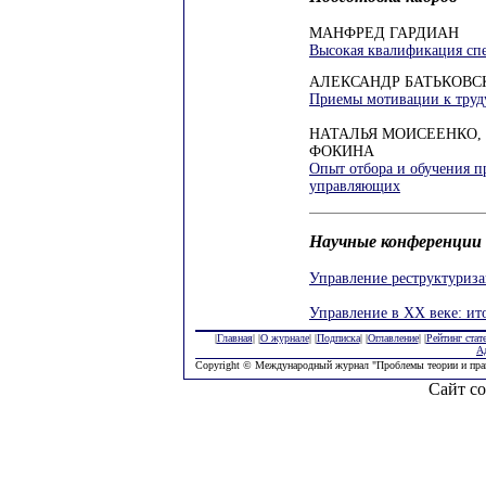
МАНФРЕД ГАРДИАН
Высокая квалификация спе
АЛЕКСАНДР БАТЬКОВС
Приемы мотивации к труд
НАТАЛЬЯ МОИСЕЕНКО, 
ФОКИНА
Опыт отбора и обучения 
управляющих
Научные конференции
Управление реструктуриз
Управление в XX веке: ит
|
Главная
| |
О журнале
| |
Подписка
| |
Оглавление
| |
Рейтинг стат
А
Copyright © Международный журнал "Проблемы теории и пра
Сайт со