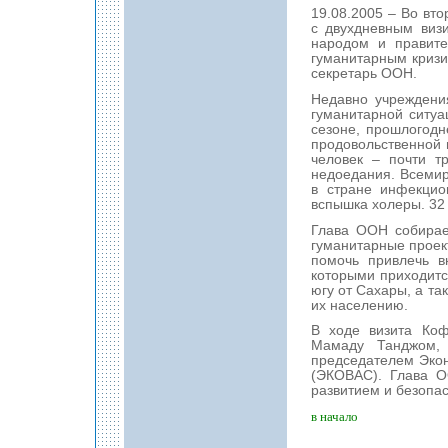
19.08.2005 – Во вт
с двухдневным визи
народом и правите
гуманитарным кризи
секретарь ООН.
Недавно учреждени
гуманитарной ситуа
сезоне, прошлогод
продовольственной 
человек – почти т
недоедания. Всеми
в стране инфекцио
вспышка холеры. 32
Глава ООН собирае
гуманитарные проек
помочь привлечь в
которыми приходитс
югу от Сахары, а та
их населению.
В ходе визита Коф
Мамаду Танджом,
председателем Экон
(ЭКОВАС). Глава О
развитием и безопас
в начало