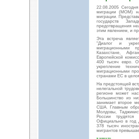
22.08.2005 Сегодн
миграции (МОМ) на
миграции. Представ
государств Зап
предотвращения нел
этим явлением, и п
Эта встреча явля
"Диалог и укреп
миграционными п
Казахстане, Афга
Европейской комис
400 тысяч евро. 
укрепление техни
миграционными про
странами ЕС в цело
На предстоящей вст
нелегальной трудо
регионе может нас
Большинство из ни
занимает второе ме
США. Главным обра
Молдовы, Таджикис
России трудятся 
Официально в год 
378 тысяч иностра
мигрантов превышае
в начало