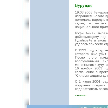
Бурунди
19.08.2005 Генерал
избранием нового п
пожелала народном
задач, в частно
национального прим
Кофи Аннан вырази
действующему под 
Ндайизейе и вновь 
удалось привести ст
В 1993 году в Буру
которого был убит
После этого нач
вооруженными си
мятежниками хуту, в
16 ноября 2003 г
соглашение о прек
"Силами защиты дем
С 1 июля 2004 год
поручено следить
содействовать восст
в начало