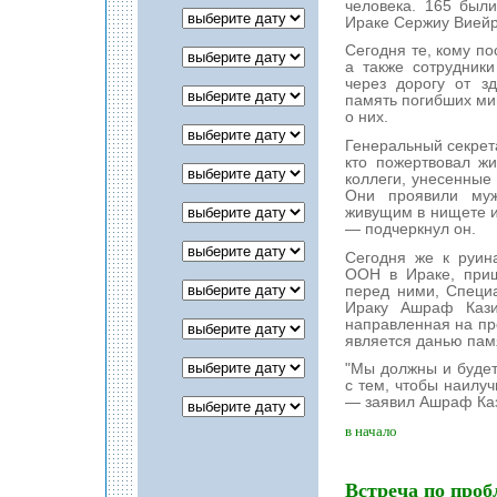
человека. 165 был
Ираке Сержиу Виейр
Сегодня те, кому по
а также сотрудник
через дорогу от з
память погибших м
о них.
Генеральный секрет
кто пожертвовал ж
коллеги, унесенные
Они проявили муж
живущим в нищете и 
— подчеркнул он.
Сегодня же к руин
ООН в Ираке, приш
перед ними, Специ
Ираку Ашраф Кази
направленная на пр
является данью пам
"Мы должны и будет
с тем, чтобы наилу
— заявил Ашраф Ка
в начало
Встреча по проб