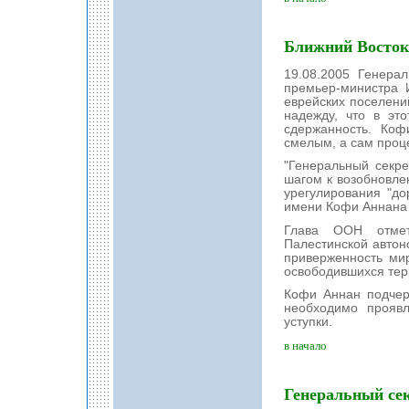
Ближний Восток
19.08.2005 Генер
премьер-министра 
еврейских поселений
надежду, что в эт
сдержанность. Ко
смелым, а сам проц
"Генеральный секре
шагом к возобновле
урегулирования "до
имени Кофи Аннана 
Глава ООН отмет
Палестинской автон
приверженность ми
освободившихся тер
Кофи Аннан подчер
необходимо проявл
уступки.
в начало
Генеральный се