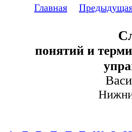
Главная
Предыдуща
С
понятий и терм
упра
Васи
Нижни