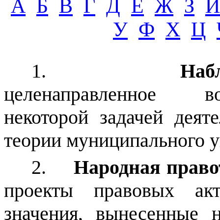
А
Б
В
Г
Д
Е
Ж
З
И
У
Ф
Х
Ц
1.
Наб
целенаправленное во
некоторой задачей деят
теории муниципального у
2.
Народная право
проекты правовых ак
значения, вынесенные 