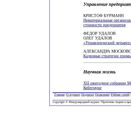
Управление предприя
КРИСТОФ БУРМАНН
Нематериальные организа
стоимости предприятия
ФЕДОР УДАЛОВ
ОЛЕГ УДАЛОВ
«Управленческий четырех
АЛЕКСАНДРА МОСКОВ
Кадровые стратегии пром
Научная жизнь
ХII ежегодное собрание М
Кейптауне
|
Главная
| |
О журнале
| |
Подписка
| |
Оглавление
| |
Рейтинг статей
| |
Copyright © Международный журнал "Проблемы теории и пра