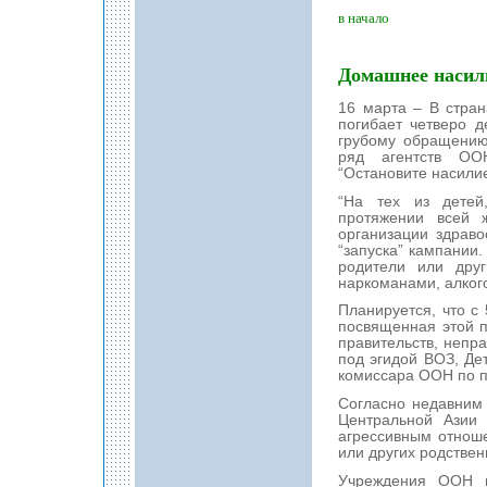
в начало
Домашнее насили
16 марта – В стра
погибает четверо д
грубому обращению
ряд агентств ОО
“Остановите насили
“На тех из детей
протяжении всей 
организации здрав
“запуска” кампании.
родители или друг
наркоманами, алког
Планируется, что с
посвященная этой п
правительств, непра
под эгидой ВОЗ, Д
комиссара ООН по п
Согласно недавним
Центральной Азии 
агрессивным отнош
или других родствен
Учреждения ООН п