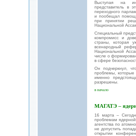
Выступая на ина
представитель в э
переходного парлам
и пообещал помощь
при принятии реш
Национальной Асса
Специальный предст
компромисс и дове
страны, которая 
всенародный рефе
Национальной Асса
числе о формирован
в сфере безопасност
Он подчеркнул, чт
проблемы, которые 
именно предстоящ
разрешены.
в начало
МАГАТЭ – ядерн
16 марта – Сегодн
проблемам ядерной
агентства по атомно
не допустить попад
открытии конфере