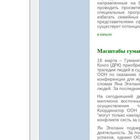
направленные на 
проводить просвет
специальные прог
избегать семейных
представителями с
существует потенциа
в начало
Масштабы гуман
16 марта – Гумани
Конго (ДРК) приоб
трагедии людей в с
ООН по оказанию г
конференции для ж
словам Яна Эгелан
людей. За последни
На сегодняшний д
миллиона восточны
осуществления т
Координатор ООН п
“могут только накла
конфликте сесть за 
Ян Эгеланн подче
деятельность. За п
успехов, однако О