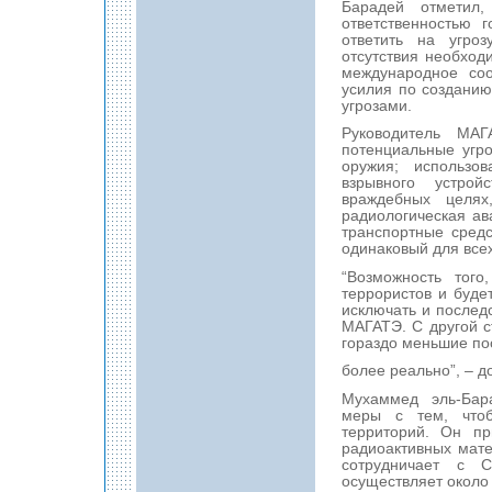
Барадей отметил,
ответственностью 
ответить на угро
отсутствия необход
международное соо
усилия по созданию
угрозами.
Руководитель МАГ
потенциальные угр
оружия; использо
взрывного устрой
враждебных целях
радиологическая ав
транспортные средс
одинаковый для всех
“Возможность того
террористов и буде
исключать и последс
МАГАТЭ. С другой с
гораздо меньшие пос
более реально”, – д
Мухаммед эль-Бар
меры с тем, чтоб
территорий. Он пр
радиоактивных мате
сотрудничает с 
осуществляет около 