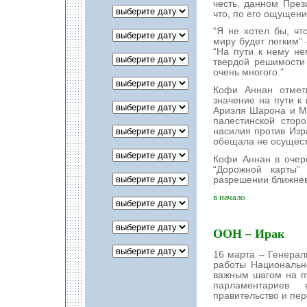
честь, данном Пре
что, по его ощущени
“Я не хотел бы, чт
миру будет легким” 
“На пути к нему не
твердой решимости
очень многого.”
Кофи Аннан отмет
значение на пути к
Ариэля Шарона и М
палестинской стор
насилия против Изра
обещала не осущест
Кофи Аннан в очер
“Дорожной карты”
разрешении ближнев
в начало
ООН – Ирак
16 марта – Генера
работы Национально
важным шагом на пу
парламентариев 
правительство и пер