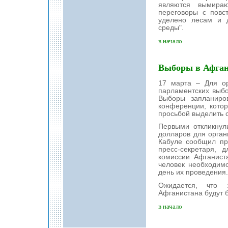
являются вымира
переговоры с повс
уделено лесам и 
среды".
в начало
Выборы в Афган
17 марта – Для ор
парламентских выбо
Выборы запланиро
конференции, кото
просьбой выделить 
Первыми откликнул
долларов для орган
Кабуле сообщил пр
пресс-секретаря, 
комиссии Афганист
человек необходим
день их проведения.
Ожидается, что 
Афганистана будут б
в начало