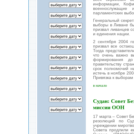
информации, Кофи
военнослужащие 
парламентских выбо
Генеральный секрет
выборы в Ливане бы
призвал ливанцев с
и единения нации.
2 сентября 2004 г
призвал все остающ
Тогда представител
что очень важно в
формирования до
правительству стра
срок полномочий н
истечь в ноябре 200
Привязка к выборам 
в начало
Судан: Совет Бе
миссии ООН
17 марта – Совет Б
резолюций по Суд
учреждении миротво
Совета продлили 