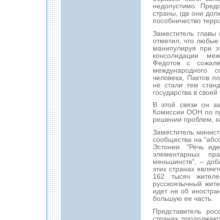
недопустимо. Пред
страны, где они дол
пособничество терр
Заместитель главы
отметил, что любые 
манипулируя при э
консолидации меж
Федотов с сожале
международного с
человека, Пактов п
не стали тем стан
государства в своей
В этой связи он з
Комиссии ООН по пр
решении проблем, к
Заместитель минис
сообщества на "абс
Эстонии. "Речь ид
элементарных пр
меньшинств", – доб
этих странах являет
162 тысяч жителе
русскоязычный жите
идет не об иностра
большую ее часть.
Представитель рос
странах продолжаю