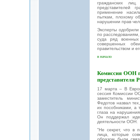
гражданских лиц
представителей гр
применение насил
пыткам, плохому о
нарушении прав чел
Эксперты одобрили
по расследованиям,
суда ряд военных 
совершенных обе
правительством и е
в начало
Комиссия ООН п
представителя Р
17 марта – В Евро
сессия Комиссии ОО
заместитель мини
Федотов назвал тех
их пособниками, а 
глаза на нарушения
Он поддержал иде
деятельности ООН.
"Не секрет, что в
лица, которые со
образом были связ