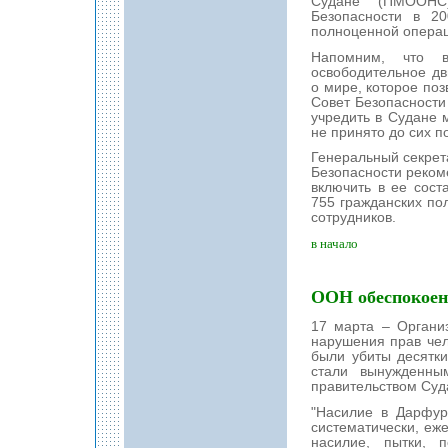
Судане (ПМООНС)
Безопасности в 20
полноценной операц
Напомним, что в
освободительное д
о мире, которое поз
Совет Безопасност
учредить в Судане
не принято до сих п
Генеральный секрет
Безопасности реком
включить в ее сост
755 гражданских по
сотрудников.
в начало
ООН обеспокоен
17 марта – Органи
нарушения прав чел
были убиты десятки
стали вынужденны
правительством Суд
"Насилие в Дарфур
систематически, еж
насилие, пытки, 