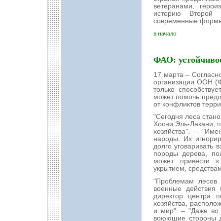
ветеранами, герои
историю Второй 
современные формы 
в начало
ФАО: устойчиво
17 марта – Согласн
организации ООН (Ф
только способству
может помочь пред
от конфликтов терри
"Сегодня леса стан
Хосни Эль-Лакани, 
хозяйства". – "Им
народы. Их игнори
долго уговаривать в
породы дерева, по
может привести к
укрытием, средствам
"Проблемам лесов 
военные действия 
директор центра 
хозяйства, располож
и мир". – "Даже во
воюющие стороны д