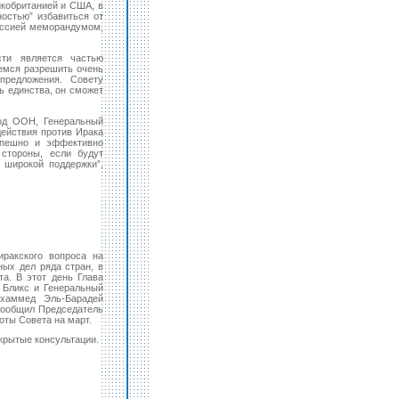
икобританией и США, в
ностью” избавиться от
оссией меморандумом,
ти является частью
аемся разрешить очень
предложения. Совету
ь единства, он сможет
ход ООН, Генеральный
 действия против Ирака
спешно и эффективно
 стороны, если будут
 широкой поддержки”,
иракского вопроса на
ых дел ряда стран, в
та. В этот день Глава
Бликс и Генеральный
охаммед Эль-Барадей
сообщил Председатель
оты Совета на март.
крытые консультации.