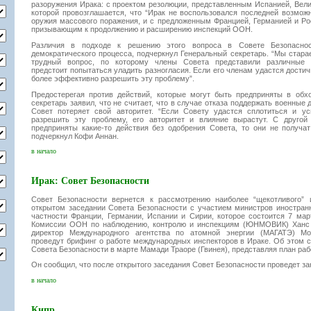
разоружения Ирака: с проектом резолюции, представленным Испанией, Вел
которой провозглашается, что “Ирак не воспользовался последней возмож
оружия массового поражения, и с предложенным Францией, Германией и Р
призывающим к продолжению и расширению инспекций ООН.
Различия в подходе к решению этого вопроса в Совете Безопаснос
демократического процесса, подчеркнул Генеральный секретарь. “Мы стар
трудный вопрос, по которому члены Совета представили различные 
предстоит попытаться уладить разногласия. Если его членам удастся достич
более эффективно разрешить эту проблему”.
Предостерегая против действий, которые могут быть предприняты в об
секретарь заявил, что не считает, что в случае отказа поддержать военные
Совет потеряет свой авторитет. “Если Совету удастся сплотиться и у
разрешить эту проблему, его авторитет и влияние вырастут. С другой
предприняты какие-то действия без одобрения Совета, то они не получат
подчеркнул Кофи Аннан.
в начало
Ирак: Совет Безопасности
Совет Безопасности вернется к рассмотрению наиболее “щекотливого” 
открытом заседании Совета Безопасности с участием министров иностранн
частности Франции, Германии, Испании и Сирии, которое состоится 7 мар
Комиссии ООН по наблюдению, контролю и инспекциям (ЮНМОВИК) Ханс 
директор Международного агентства по атомной энергии (МАГАТЭ) М
проведут брифинг о работе международных инспекторов в Ираке. Об этом 
Совета Безопасности в марте Мамади Траоре (Гвинея), представляя план раб
Он сообщил, что после открытого заседания Совет Безопасности проведет за
в начало
Кипр