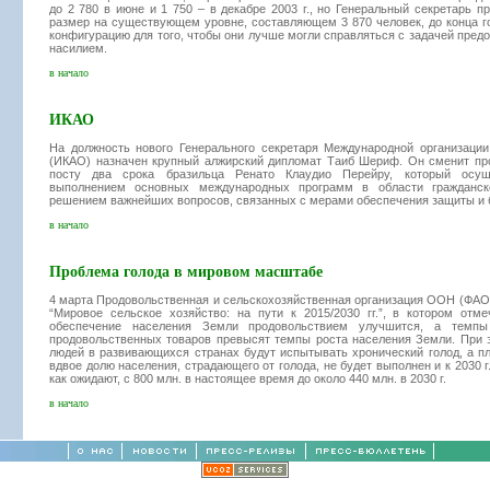
до 2 780 в июне и 1 750 – в декабре 2003 г., но Генеральный секретарь п
размер на существующем уровне, составляющем 3 870 человек, до конца г
конфигурацию для того, чтобы они лучше могли справляться с задачей пред
насилием.
в начало
ИКАО
На должность нового Генерального секретаря Международной организации
(ИКАО) назначен крупный алжирский дипломат Таиб Шериф. Он сменит пр
посту два срока бразильца Ренато Клаудио Перейру, который осущ
выполнением основных международных программ в области гражданск
решением важнейших вопросов, связанных с мерами обеспечения защиты и 
в начало
Проблема голода в мировом масштабе
4 марта Продовольственная и сельскохозяйственная организация ООН (ФАО
“Мировое сельское хозяйство: на пути к 2015/2030 гг.”, в котором отме
обеспечение населения Земли продовольствием улучшится, а темпы
продовольственных товаров превысят темпы роста населения Земли. При 
людей в развивающихся странах будут испытывать хронический голод, а пла
вдвое долю населения, страдающего от голода, не будет выполнен и к 2030 г
как ожидают, с 800 млн. в настоящее время до около 440 млн. в 2030 г.
в начало