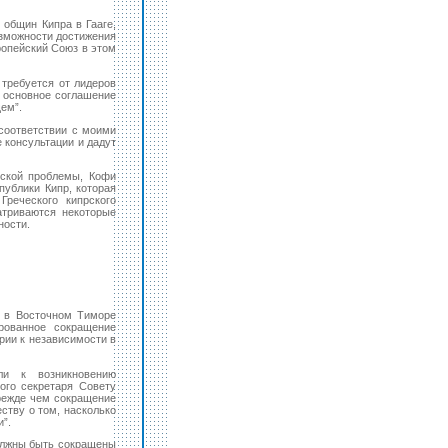
 общин Кипра в Гааге,
зможности достижения
ропейский Союз в этом
 требуется от лидеров
ть основное соглашение
ем”.
 соответствии с моими
 консультации и дадут
рской проблемы, Кофи
публики Кипр, которая
реческого кипрского
атриваются некоторые
ности.
и в Восточном Тиморе
рованное сокращение
рии к независимости в
ли к возникновению
ого секретаря Совету
режде чем сокращение
ству о том, насколько
”.
лжны быть сокращены