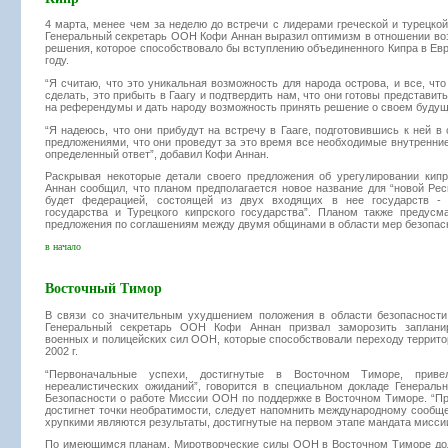
4 марта, менее чем за неделю до встречи с лидерами греческой и турецкой
Генеральный секретарь ООН Кофи Аннан выразил оптимизм в отношении во
решения, которое способствовало бы вступлению объединенного Кипра в Ев
году.
“Я считаю, что это уникальная возможность для народа острова, и все, что
сделать, это прибыть в Гаагу и подтвердить нам, что они готовы представи
на референдумы и дать народу возможность принять решение о своем будущ
“Я надеюсь, что они прибудут на встречу в Гааге, подготовившись к ней в
предложениями, что они проведут за это время все необходимые внутренние
определенный ответ”, добавил Кофи Аннан.
Раскрывая некоторые детали своего предложения об урегулировании кип
Аннан сообщил, что планом предполагается новое название для “новой Рес
будет федерацией, состоящей из двух входящих в нее государств - Г
государства и Турецкого кипрского государства”. Планом также предусм
предложения по соглашениям между двумя общинами в области мер безопас
в начало
Восточный Тимор
В связи со значительным ухудшением положения в области безопасност
Генеральный секретарь ООН Кофи Аннан призвал заморозить заплани
военных и полицейских сил ООН, которые способствовали переходу террито
2002 г.
“Первоначальные успехи, достигнутые в Восточном Тиморе, приве
нереалистических ожиданий”, говорится в специальном докладе Генеральн
Безопасности о работе Миссии ООН по поддержке в Восточном Тиморе. “П
достигнет точки необратимости, следует напомнить международному сообще
хрупкими являются результаты, достигнутые на первом этапе мандата миссии
По имеющимся планам, Миротворческие силы ООН в Восточном Тиморе до