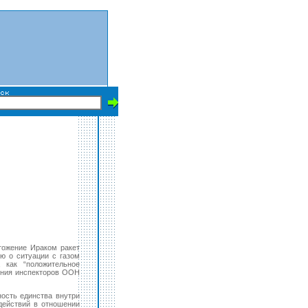
тожение Ираком ракет
ю о ситуации с газом
 как “положительное
рения инспекторов ООН
ость единства внутри
действий в отношении