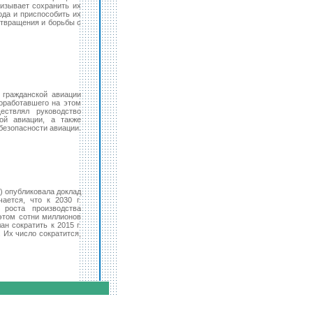
ризывает сохранить их
ода и приспособить их
отвращения и борьбы с
 гражданской авиации
оработавшего на этом
ествлял руководство
ой авиации, а также
безопасности авиации.
) опубликовала доклад
чается, что к 2030 г.
 роста производства
этом сотни миллионов
н сократить к 2015 г.
. Их число сократится,