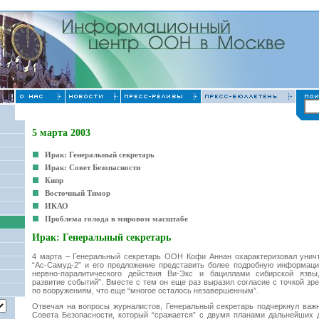
5 марта 2003
Ирак: Генеральный секретарь
Ирак: Совет Безопасности
Кипр
Восточный Тимор
ИКАО
Проблема голода в мировом масштабе
Ирак: Генеральный секретарь
4 марта – Генеральный секретарь ООН Кофи Аннан охарактеризовал унич
“Ас-Самуд-2” и его предложение представить более подробную информаци
нервно-паралитического действия Ви-Экс и бациллами сибирской язвы,
развитие событий”. Вместе с тем он еще раз выразил согласие с точкой з
по вооружениям, что еще “многое осталось незавершенным”.
Отвечая на вопросы журналистов, Генеральный секретарь подчеркнул важн
Совета Безопасности, который “сражается” с двумя планами дальнейших 