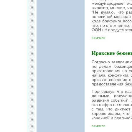
международные эк
выразил, мнение, чт
“Не думаю, что ра
половиной месяца по
ходе брифинга Ассо
что, по его мнению,
ООН не предусматри
в начало
Иракские бежен
Согласно заявлени
по делам беженце
приготовления на с
начала конфликта 
призвал соседние с
предоставления бе
Подчеркнув, что на
данными, получен
развития событий”,
эта цифра не являет
с тем, что диктую
хорошо знаем, что 
конечной и реальной
в начало