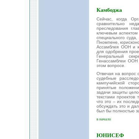
Камбоджа
Сейчас, когда Ор
сравнительно нед
преследования гла
ключевым аспектом
специального суда,
Пномпене, юрисконс
Ассамблея ООН и к
для одобрения проек
Генеральный сек
Генассамблеи ООН 
этом вопросе.
Отвечая на вопрос о
судебные расследо
кампучийской стор
принятые положения
задачи защиты цело
текстами проектов 
что это – их после
обсуждать это и дал
был бы полностью за
в начало
ЮНИСЕФ