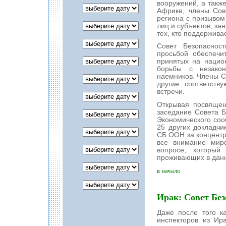
вооружений, а такж
Африке, члены Сов
региона с призывом
лиц и субъектов, за
тех, кто поддержива
Совет Безопаснос
просьбой обеспечи
принятых на нацио
борьбы с незако
наемников. Члены С
другие соответст
встречи.
Открывая посвящен
заседание Совета Б
Экономического соо
25 других докладчи
СБ ООН за концентра
все внимание мир
вопросе, который
проживающих в данн
в начало
Ирак: Совет Бе
Даже после того к
инспекторов из Ир