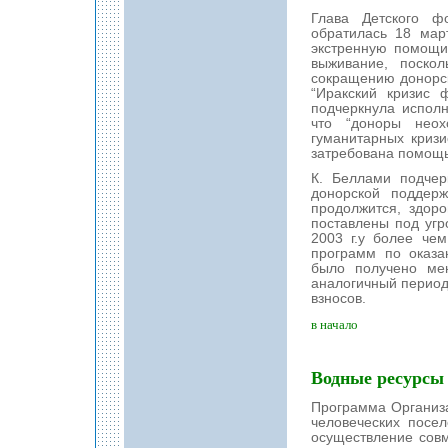
Глава Детского 
обратилась 18 мар
экстренную помощи
выживание, поско
сокращению донорск
“Иракский кризис 
подчеркнула испол
что “доноры неох
гуманитарных кризи
затребована помощь
К. Беллами подчер
донорской поддерж
продолжится, здор
поставлены под уг
2003 г.у более че
программ по оказа
было получено ме
аналогичный период
взносов.
в начало
Водные ресурсы
Программа Организ
человеческих посе
осуществление совм