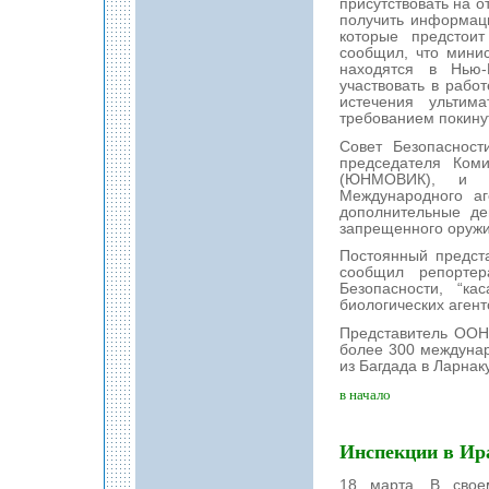
присутствовать на о
получить информаци
которые предстои
сообщил, что мини
находятся в Нью-
участвовать в работ
истечения ульти
требованием покину
Совет Безопасност
председателя Ком
(ЮНМОВИК), и Мо
Международного аг
дополнительные де
запрещенного оружи
Постоянный предст
сообщил репорте
Безопасности, “к
биологических аген
Представитель ООН
более 300 междунар
из Багдада в Ларнак
в начало
Инспекции в Ир
18 марта. В свое