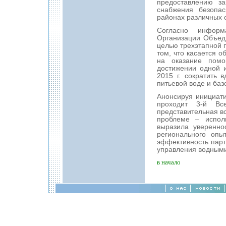
предоставлению з
снабжения безопас
районах различных с
Согласно информ
Организации Объед
целью трехэтапной 
том, что касается 
на оказание пом
достижении одной и
2015 г. сократить
питьевой воде и ба
Анонсируя инициати
проходит 3-й В
представительная вс
проблеме – испол
выразила уверенно
регионального опы
эффективность парт
управления водными
в начало