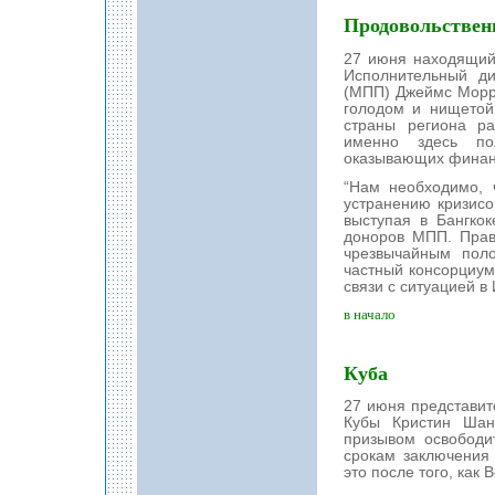
Продовольственн
27 июня находящий
Исполнительный д
(МПП) Джеймс Морри
голодом и нищетой
страны региона ра
именно здесь по
оказывающих финан
“Нам необходимо, 
устранению кризисов
выступая в Бангко
доноров МПП. Прав
чрезвычайным поло
частный консорциум
связи с ситуацией в 
в начало
Куба
27 июня представит
Кубы Кристин Шан
призывом освободи
срокам заключения
это после того, как