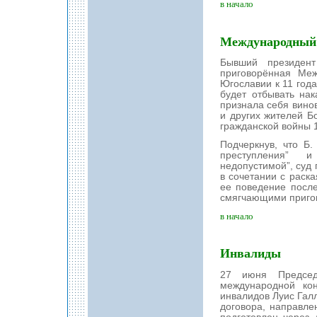
в начало
Международный 
Бывший президент
приговорённая Ме
Югославии к 11 год
будет отбывать на
признала себя вино
и других жителей Б
гражданской войны 1
Подчеркнув, что Б
преступления” и
недопустимой”, суд 
в сочетании с раска
ее поведение после
смягчающими пригов
в начало
Инвалиды
27 июня Председ
международной ко
инвалидов Луис Галле
договора, направле