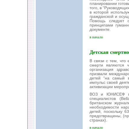
планировании готов
того, в “Руководящи
в которой использу
гражданской и осущ
Помощь следует о
принципами гуманно
документе.
в начало
Детская смертно
В связи с тем, что
смерти являются 
организация здра
призвали междунар
детей “на самый 
импульс своей деят
активизации меропр
ВОЗ и ЮНИСЕФ при
специалистов (Bel
британском журнале
необходимости нар
детей, поскольку 
предотвращены, (пр
странах).
в начало