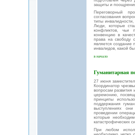
подготовлен через 
защиты и поощрения
Переговорный пр
согласования вопрос
типы инвалидности, 
Люди, которые ста
конфликтов, чьи 
конвенцию в качес
права на свободу о
является создание 
инвалидов, какой бы
в начало
Гуманитарная 
27 июня заместител
Координатор чрезв
вопросам развития 
церемонию, посвящ
принципы использ
поддержания гуман
выступлениях они
проведении операц
которые необходим
катастрофических с
При любом исполь
необходимо четко 