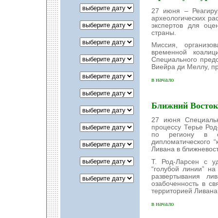
27 июня – Реагиру
археологических ра
экспертов для оце
страны.
Миссия, организо
временной коалиц
Специального пред
Виейра ди Меллу, пр
в начало
Ближний Восток
27 июня Специаль
процессу Терье Род
по региону в с
дипломатического “
Ливана в ближневос
Т. Род-Ларсен с у
“голубой линии” н
развертывания ли
озабоченность в св
территорией Ливана
в начало