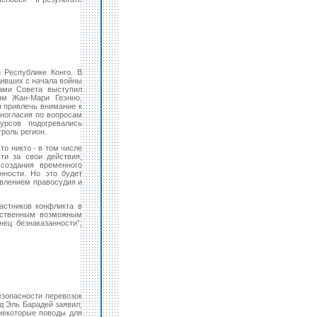
 Республике Конго. В
дивших с начала войны
ами Совета выступил
ям Жан-Мари Геэнно,
я привлечь внимание к
зногласия по вопросам
урсов подогревались
роль регион.
о никто - в том числе
ти за свои действия,
создания временного
нности. Но это будет
твлением правосудия и
астников конфликта в
нственным возможным
ец безнаказанности”,
езопасности перевозок
 Эль Барадей заявил,
 некоторые поводы для