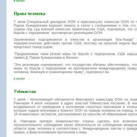
в начало
Права человека
7 июля Специальный докладчик ООН и юрисконсульт комиссии ООН по п
Парам Кумарасвами выразил тревогу в связи с сообщениями о том, что
отданы под суд военной комиссии правительства США, подчеркнув, что с
борьбе с терроризмом” противоречат резолюциям ООН.
Заключенные подозреваются в членстве в организации “Аль-Каида”
террористических действиях против США, поэтому на прошлой неделе был
предстанут перед судом.
“Предпринимая такие резкие меры по борьбе с терроризмом, США наруш
заявил Д. Парам Кумарасвами в Женеве.
“Эти резолюции подчеркивают, что государства обязаны обеспечивать, ч
меры по борьбе с терроризмом не противоречили международному праву
человека, беженцев и гуманитарному праву”, подчеркнул он.
в начало
Узбекистан
7 июля - Исполняющий обязанности Верховного комиссара ООН по прав
Рамчаран 4 июля направил в адрес властей Узбекистана послание. В не
воздержаться от приведения в исполнение смертных приговоров в отнош
которые подали апелляции в Комитет ООН по правам человека на период, п
18 независимых экспертов, рассматривает их просьбы об обжаловании приго
Б. Рамчаран призвал правительство страны сделать все возможн
неукоснительного соблюдения своих обязательств по соблюдению междун
области прав человека в соответствии с Международным пактом о гражда
правах, и факультативным протоколом к нему.