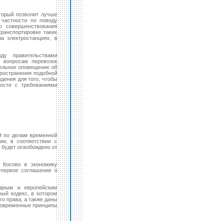
торый позволит лучше
 частности по поводу
о совершенствования
ранспортировке таких
а электростанциях, в
ду правительствами
 вопросам перевозок
тельное оповещение об
пространения подобной
дения для того, чтобы
ности с требованиями
Н по делам временной
и, в соответствии с
будет освобождено от
ю Косово в экономику
 первое соглашение о
одным и европейским
ый кодекс, в котором
о права, а также даны
современные принципы