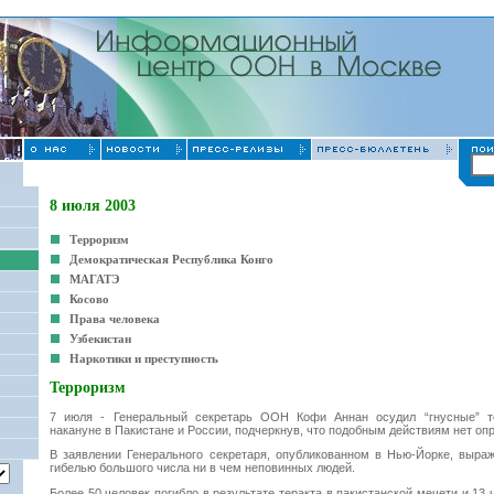
8 июля 2003
Терроризм
Демократическая Республика Конго
МАГАТЭ
Косово
Права человека
Узбекистан
Наркотики и преступность
Терроризм
7 июля - Генеральный секретарь ООН Кофи Аннан осудил “гнусные” т
накануне в Пакистане и России, подчеркнув, что подобным действиям нет оп
В заявлении Генерального секретаря, опубликованном в Нью-Йорке, выраж
гибелью большого числа ни в чем неповинных людей.
Более 50 человек погибло в результате теракта в пакистанской мечети и 13 