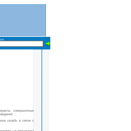
еракты, совершенные
равдания.
ена скорбь в связи с
человек – в результате