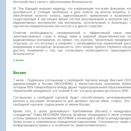
беспокойства в связи с обеспечением безопасности.
М. Эль Барадей выразил надежду, что конференция послужит форумом, ко
разобраться в стоящих проблемах и дать ответы на многие вопросы, в
обеспечения полноты охвата, единообразного применения и возможног
существующих в настоящее время систем регулирования и контроля при т
радиоактивных материалов, как материалы, используемые в больницах, н
научно-исследовательских институтах и в других отраслях.
Отметив необходимость своевременной и эффективной связи меж
заинтересованных стран и между ними и широкой общественностью по
радиоактивных материалов, он заявил, что, конечно, “желательно предвари
отгрузках; но это вступает в конфликт с необходимостью ограничения рас
информации в интересах безопасности. Этот вопрос требует глубокого обсуж
достичь понимания о том, как согласовать необходимость транспарент
безопасности”.
в начало
Косово
7 июля - Подписано соглашение о свободной торговле между Миссией ОО
администрации в Косово (МООНВАК) и министерством экономики Албани
которым 50% товарооборота между двумя территориальными образованиями 
ограничений немедленно, а в течение 6 лет эта доля должна достигнуть 90%.
Соглашение о свободной торговле будет способствовать интегрировани
региона и расширит возможности для деловых кругов обеих сторон. Это
свободной торговле, подписанное от имени Косово.
Кроме того, в целях дальнейшего “приближения (Косово) к междунар
стандартам” Глава МООНВАК Михель Штайнер обнародовал 6 июля уголовн
учтены правила и положения МООНВАК и конвенций в области международног
более ясные и современные определения нарушениям. Учитываются также 
международного права и, в особенности, правочеловеческого.