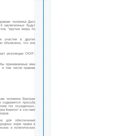
равам человека Дато
 6 заключенных будут
толь “крутые меры по
 и участии в других
о объявлено, что они
ает резолюции ООН”,
тобы принимаемые ими
, в том числе правам
ам человека Бертран
м содержится просьба
ении тех осужденных,
ока Комитет в составе
воров.
ое для обеспечения
ародных норм права в
нских и политических