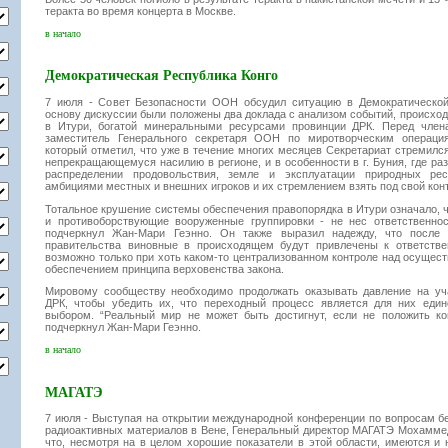
теракта во время концерта в Москве.
в начало
Демократическая Республика Конго
7 июля - Совет Безопасности ООН обсудил ситуацию в Демократической
основу дискуссии были положены два доклада с анализом событий, происхо
в Итури, богатой минеральными ресурсами провинции ДРК. Перед член
заместитель Генерального секретаря ООН по миротворческим операци
который отметил, что уже в течение многих месяцев Секретариат стремилс
непрекращающемуся насилию в регионе, и в особенности в г. Буния, где ра
распределении продовольствия, земле и эксплуатации природных рес
амбициями местных и внешних игроков и их стремлением взять под свой конт
Тотальное крушение системы обеспечения правопорядка в Итури означало, чт
и противоборствующие вооруженные группировки - не нес ответственнос
подчеркнул Жан-Мари Геэнно. Он также выразил надежду, что после 
правительства виновные в происходящем будут привлечены к ответстве
возможно только при хоть каком-то централизованном контроле над осущес
обеспечением принципа верховенства закона.
Мировому сообществу необходимо продолжать оказывать давление на уч
ДРК, чтобы убедить их, что переходный процесс является для них еди
выбором. “Реальный мир не может быть достигнут, если не положить кон
подчеркнул Жан-Мари Геэнно.
в начало
МАГАТЭ
7 июля - Выступая на открытии международной конференции по вопросам б
радиоактивных материалов в Вене, Генеральный директор МАГАТЭ Мохаммед
что, несмотря на в целом хорошие показатели в этой области, имеются и