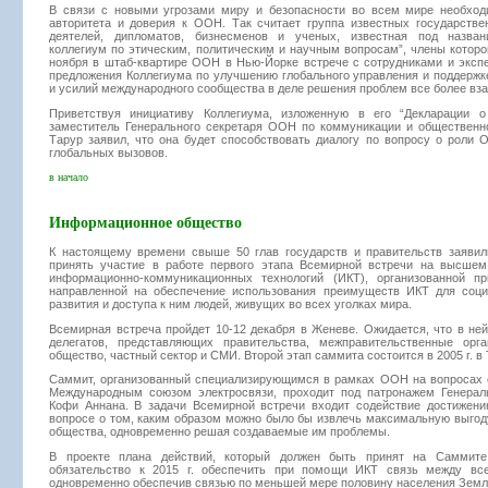
В связи с новыми угрозами миру и безопасности во всем мире необход
авторитета и доверия к ООН. Так считает группа известных государств
деятелей, дипломатов, бизнесменов и ученых, известная под назва
коллегиум по этическим, политическим и научным вопросам”, члены котор
ноября в штаб-квартире ООН в Нью-Йорке встрече с сотрудниками и экс
предложения Коллегиума по улучшению глобального управления и поддержк
и усилий международного сообщества в деле решения проблем все более вз
Приветствуя инициативу Коллегиума, изложенную в его “Декларации о 
заместитель Генерального секретаря ООН по коммуникации и обществен
Тарур заявил, что она будет способствовать диалогу по вопросу о роли
глобальных вызовов.
в начало
Информационное общество
К настоящему времени свыше 50 глав государств и правительств заяви
принять участие в работе первого этапа Всемирной встречи на высшем
информационно-коммуникационных технологий (ИКТ), организованной 
направленной на обеспечение использования преимуществ ИКТ для соци
развития и доступа к ним людей, живущих во всех уголках мира.
Всемирная встреча пройдет 10-12 декабря в Женеве. Ожидается, что в не
делегатов, представляющих правительства, межправительственные орга
общество, частный сектор и СМИ. Второй этап саммита состоится в 2005 г. в 
Саммит, организованный специализирующимся в рамках ООН на вопросах 
Международным союзом электросвязи, проходит под патронажем Генерал
Кофи Аннана. В задачи Всемирной встречи входит содействие достижен
вопросе о том, каким образом можно было бы извлечь максимальную выгод
общества, одновременно решая создаваемые им проблемы.
В проекте плана действий, который должен быть принят на Саммите,
обязательство к 2015 г. обеспечить при помощи ИКТ связь между вс
одновременно обеспечив связью по меньшей мере половину населения Земл