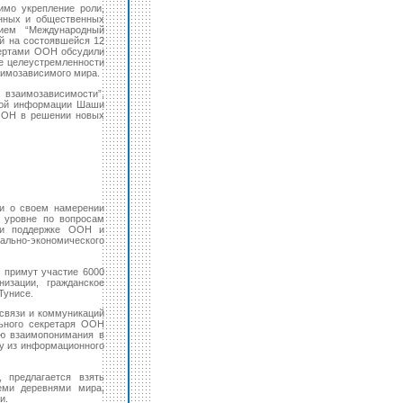
имо укрепление роли,
енных и общественных
нием “Международный
ой на состоявшейся 12
пертами ООН обсудили
е целеустремленности
аимозависимого мира.
взаимозависимости”,
ной информации Шаши
 ООН в решении новых
ли о своем намерении
 уровне по вопросам
при поддержке ООН и
ально-экономического
й примут участие 6000
низации, гражданское
Тунисе.
связи и коммуникаций
ьного секретаря ООН
ию взаимопонимания в
у из информационного
 предлагается взять
еми деревнями мира,
и.