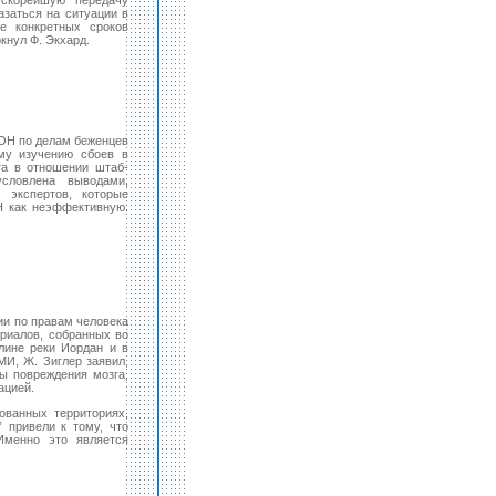
скорейшую передачу
азаться на ситуации в
ие конкретных сроков
кнул Ф. Экхард.
ООН по делам беженцев
му изучению сбоев в
та в отношении штаб-
словлена выводами,
 экспертов, которые
 как неэффективную.
ии по правам человека
ериалов, собранных во
лине реки Иордан и в
МИ, Ж. Зиглер заявил,
ы повреждения мозга,
ацией.
ованных территориях,
 привели к тому, что
Именно это является