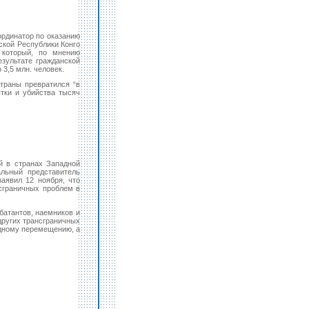
рдинатор по оказанию
ской Республики Конго
 который, по мнению
езультате гражданской
3,5 млн. человек.
траны превратился “в
тки и убийства тысяч
й в странах Западной
альный представитель
аявил 12 ноября, что
сграничных проблем в
батантов, наемников и
 других трансграничных
дному перемещению, а