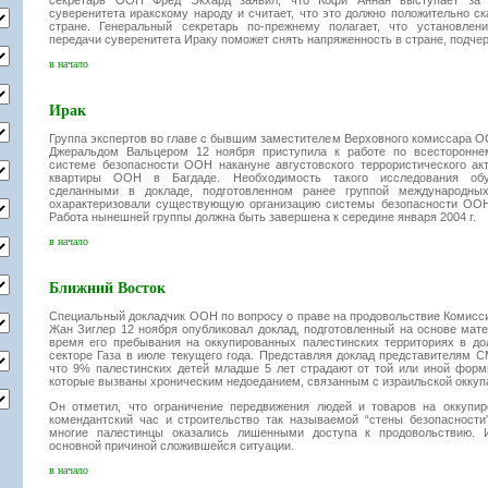
секретарь ООН Фред Экхард заявил, что Кофи Аннан выступает за 
суверенитета иракскому народу и считает, что это должно положительно ск
стране. Генеральный секретарь по-прежнему полагает, что установлен
передачи суверенитета Ираку поможет снять напряженность в стране, подчер
в начало
Ирак
Группа экспертов во главе с бывшим заместителем Верховного комиссара 
Джеральдом Вальцером 12 ноября приступила к работе по всесторонне
системе безопасности ООН накануне августовского террористического ак
квартиры ООН в Багдаде. Необходимость такого исследования обу
сделанными в докладе, подготовленном ранее группой международных
охарактеризовали существующую организацию системы безопасности ООН
Работа нынешней группы должна быть завершена к середине января 2004 г.
в начало
Ближний Восток
Специальный докладчик ООН по вопросу о праве на продовольствие Комисс
Жан Зиглер 12 ноября опубликовал доклад, подготовленный на основе мат
время его пребывания на оккупированных палестинских территориях в до
секторе Газа в июле текущего года. Представляя доклад представителям С
что 9% палестинских детей младше 5 лет страдают от той или иной форм
которые вызваны хроническим недоеданием, связанным с израильской оккуп
Он отметил, что ограничение передвижения людей и товаров на оккупир
комендантский час и строительство так называемой “стены безопасности”
многие палестинцы оказались лишенными доступа к продовольствию. 
основной причиной сложившейся ситуации.
в начало