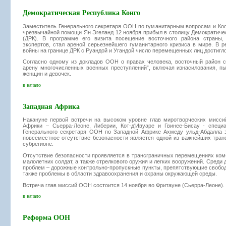
Демократическая Республика Конго
Заместитель Генерального секретаря ООН по гуманитарным вопросам и Коо
чрезвычайной помощи Ян Эгеланд 12 ноября прибыл в столицу Демократиче
(ДРК). В программе его визита посещение восточного района страны,
экспертов, стал ареной серьезнейшего гуманитарного кризиса в мире. В р
войны на границе ДРК с Руандой и Угандой число перемещенных лиц достигло 
Согласно одному из докладов ООН о правах человека, восточный район с
арену многочисленных военных преступлений”, включая изнасилования, пы
женщин и девочек.
в начало
Западная Африка
Накануне первой встречи на высоком уровне глав миротворческих мисси
Африки – Сьерра-Леоне, Либерии, Кот-д'Ивуаре и Гвинее-Бисау - специ
Генерального секретаря ООН по Западной Африке Ахмеду ульд-Абдалла з
повсеместное отсутствие безопасности является одной из важнейших тран
субрегионе.
Отсутствие безопасности проявляется в трансграничных перемещениях ком
малолетних солдат, а также стрелкового оружия и легких вооружений. Среди
проблем – дорожные контрольно-пропускные пункты, препятствующие свобо
также проблемы в области здравоохранения и охраны окружающей среды.
Встреча глав миссий ООН состоится 14 ноября во Фритауне (Сьерра-Леоне).
в начало
Реформа ООН