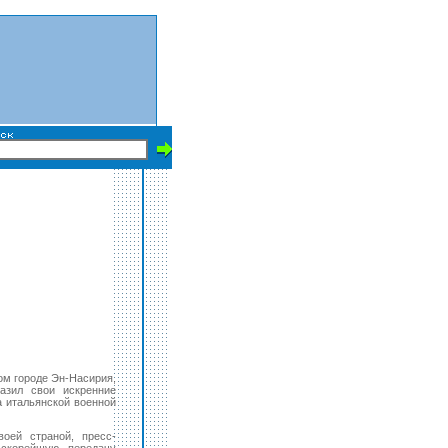
ом городе Эн-Насирия,
разил свои искренние
а итальянской военной
оей страной, пресс-